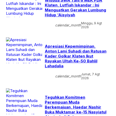
Wisuda SWA Tani 6 MEK PDA
Klaten, Lutfiah Iskandar : Ini
Menguatkan Gerakan Lumbung
Hidup ‘Aisyiyah
Minggu, 9 Agt
calendar_month
2026
Apresiasi Kepemimpinan,
Anton Lami Suhadi dan Ratusan
Kader Golkar Klaten Ikut
Rayakan Ultah Ke-50 Bahlil
Lahadalia
Jumat, 7 Agt
calendar_month
2026
Teguhkan Komitmen
Perempuan Muda
Berkemajuan, Haedar Nashir
Buka Muktamar ke-15 Nasyiatul