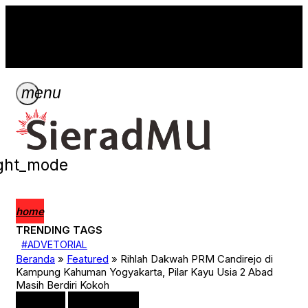
Breaking News
search
menu
ight_mode
home
TRENDING TAGS
4
#ADVETORIAL
ADVETORIAL
Beranda
»
Featured
»
Rihlah Dakwah PRM Candirejo di
ARTIKEL
Kampung Kahuman Yogyakarta, Pilar Kayu Usia 2 Abad
Bisnis
Masih Berdiri Kokoh
Covid-19
Featured
Featured
Persyarikatan