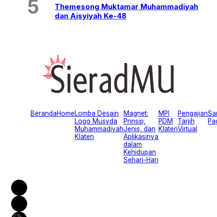
Themesong Muktamar Muhammadiyah
dan Aisyiyah Ke-48
Beranda
Home
Lomba Desain
Magnet:
MPI
Pengajian
Sa
Logo Musyda
Prinsip,
PDM
Tarjih
Pa
Muhammadiyah
Jenis, dan
Klaten
Virtual
Klaten
Aplikasinya
dalam
Kehidupan
Sehari-Hari