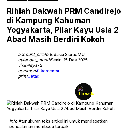
Games
HUKUM & KRIMINAL
Rihlah Dakwah PRM Candirejo
Jurnal Muktamar48
JURNAL MUSYDA XIV
di Kampung Kahuman
KHASANAH RAMADHAN
KIPRAH
Yogyakarta, Pilar Kayu Usia 2
Klaten
Klaten Terkini
Abad Masih Berdiri Kokoh
KRONIK
KULINER
LEBARAN SEHAT DAN AMAN
account_circle
News
Redaksi SieradMU
OPINI
calendar_month
Senin, 15 Des 2025
Opini Kiprah
visibility
375
PAGELARAN
comment
0 komentar
PATROLI
print
Cetak
PEMILUSERENTAK2024
PENDIDIKAN
Persyarikatan
Pilkada Serentak
public
Ramadhan Karem
REPORTASE HAJI
SEPUTAR JOGJA
Solo Raya
info
Atur ukuran teks artikel ini untuk mendapatkan
SPORT
pengalaman membaca terbaik.
Tarjih