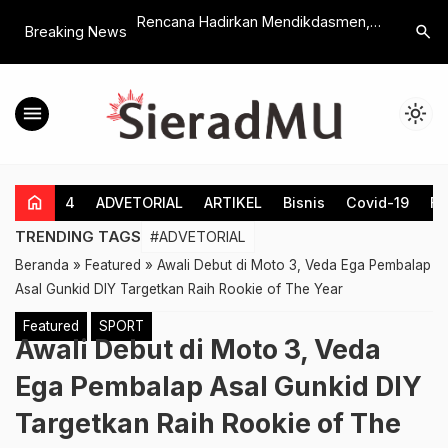
terreich 2026: So
Rencana Hadirkan Mendikdasmen,
Tak Kuat
search
Breaking News
esten Boni für Ihre
Limaribuan Peserta Festival Al-
Santri M
Qur’an 6 MBS Klaten Ikuti
Lebaran 
Munaqosah
menu
light_mode
home
4
ADVETORIAL
ARTIKEL
Bisnis
Covid-19
Fe
TRENDING TAGS
#ADVETORIAL
Beranda
»
Featured
»
Awali Debut di Moto 3, Veda Ega Pembalap
Asal Gunkid DIY Targetkan Raih Rookie of The Year
Featured
SPORT
Awali Debut di Moto 3, Veda
Ega Pembalap Asal Gunkid DIY
Targetkan Raih Rookie of The