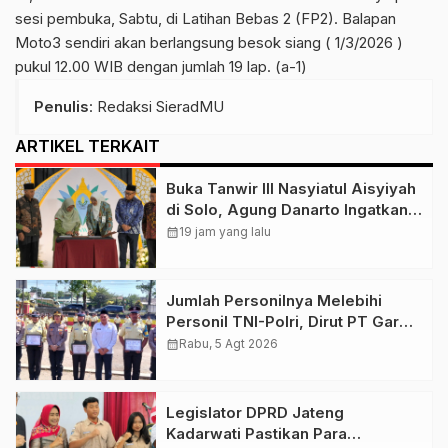
sesi pembuka, Sabtu, di Latihan Bebas 2 (FP2). Balapan
Moto3 sendiri akan berlangsung besok siang ( 1/3/2026 )
pukul 12.00 WIB dengan jumlah 19 lap. (a-1)
Penulis
: Redaksi SieradMU
ARTIKEL TERKAIT
Buka Tanwir III Nasyiatul Aisyiyah
di Solo, Agung Danarto Ingatkan
Tigal Hal Ini Untuk Para Kader NA
calendar_month
19 jam yang lalu
Jumlah Personilnya Melebihi
Personil TNI-Polri, Dirut PT Garda
Total Security Klaten Tegaskan
calendar_month
Rabu, 5 Agt 2026
Jangan Sepelekan Profesi
Satpam
Legislator DPRD Jateng
Kadarwati Pastikan Para