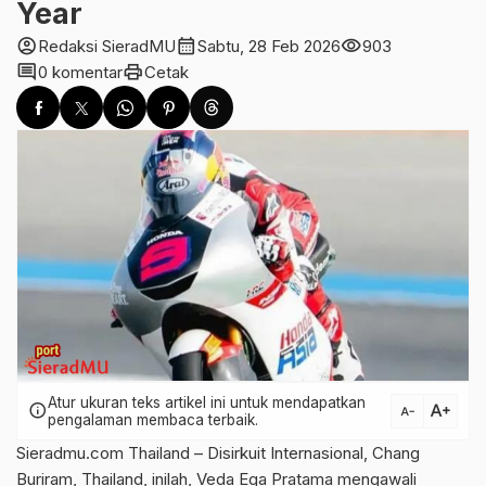
Year
account_circle
calendar_month
visibility
Redaksi SieradMU
Sabtu, 28 Feb 2026
903
comment
print
0 komentar
Cetak
Atur ukuran teks artikel ini untuk mendapatkan
text_increase
info
text_decrease
pengalaman membaca terbaik.
Sieradmu.com Thailand – Disirkuit Internasional, Chang
Buriram, Thailand, inilah, Veda Ega Pratama mengawali