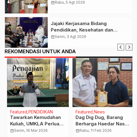
Penerima Beasiswa PIP Aspirasi
calendar_month
Rabu, 5 Agt 2026
Puan Maharani Tepat Sasaran
Jajaki Kerjasama Bidang
Pendidikan, Kesehatan dan
Tenaga Kerja, PP Muhamamdiyah
calendar_month
Senin, 3 Agt 2026
Terima Kunjungan Dubes Qatar
REKOMENDASI UNTUK ANDA
Featured
PENDIDIKAN
Featured
News
Tawarkan Kemudahan
Dag Dig Dug, Barang
Kuliah, UMKLA Perluas
Berharga Haedar Nashir
Jalinan Kerjasama
Tertinggal di KA
calendar_month
Senin, 16 Mar 2026
calendar_month
Rabu, 11 Feb 2026
Termasuk Rencana
Gajayana, KAI Respon