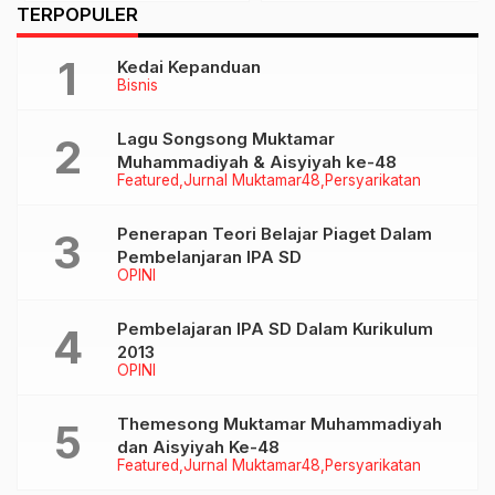
…
TERPOPULER
Audiensi Dengan Bupati
Cepat
Kedai Kepanduan
Bisnis
Lagu Songsong Muktamar
Muhammadiyah & Aisyiyah ke-48
Featured
Jurnal Muktamar48
Persyarikatan
Penerapan Teori Belajar Piaget Dalam
Pembelanjaran IPA SD
OPINI
Pembelajaran IPA SD Dalam Kurikulum
2013
OPINI
Themesong Muktamar Muhammadiyah
dan Aisyiyah Ke-48
Featured
Jurnal Muktamar48
Persyarikatan