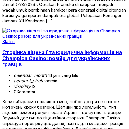
Jumat (7/8/2026). Gerakan Pramuka diharapkan menjadi
wadah untuk pembinaan karakter para generasi digital ditengah
kerasnya gempuran dampak era global. Pelepasan Kontingen
Jamnas XII Kontingen […]
Klaten
Сторінка ліцензії та юридична інформація на
Champion Casino: розбір для українських
гравців
calendar_month
14 jam yang lalu
account_circle
admin
visibility
12
0
Komentar
Коли вибираємо онлайн-казино, любов до гри не нанесе
нюточень кроку безпеки. Щетини про легальність, тип
ліцензії, вимоги регулятора в Україні – це сутність довіри.
Зручний доступ до ліцензійної сторінки Champion Casino
спрощує перевірку цих даних, навіть для младших гравців,
які носять реєстраційні обов’язки. Дізнайтеся більше,