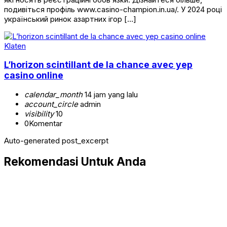
подивіться профіль www.casino-champion.in.ua/. У 2024 році
український ринок азартних ігор […]
Klaten
L’horizon scintillant de la chance avec yep
casino online
calendar_month
14 jam yang lalu
account_circle
admin
visibility
10
0
Komentar
Auto-generated post_excerpt
Rekomendasi Untuk Anda