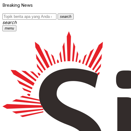
Breaking News
search
search
menu