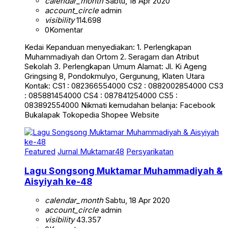
calendar_month
Sabtu, 18 Apr 2020
account_circle
admin
visibility
114.698
0
Komentar
Kedai Kepanduan menyediakan: 1. Perlengkapan
Muhammadiyah dan Ortom 2. Seragam dan Atribut
Sekolah 3. Perlengkapan Umum Alamat: Jl. Ki Ageng
Gringsing 8, Pondokmulyo, Gergunung, Klaten Utara
Kontak: CS1 : 082366554000 CS2 : 0882002854000 CS3
: 085881454000 CS4 : 087841254000 CS5 :
083892554000 Nikmati kemudahan belanja: Facebook
Bukalapak Tokopedia Shopee Website
Featured
Jurnal Muktamar48
Persyarikatan
Lagu Songsong Muktamar Muhammadiyah &
Aisyiyah ke-48
calendar_month
Sabtu, 18 Apr 2020
account_circle
admin
visibility
43.357