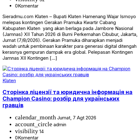
0
Komentar
Sieradmu.com Klaten – Bupati Klaten Hamenang Wajar Ismoyo
melepas kontingen Gerakan Pramuka Kwartir Cabang
Kabupaten Klaten yang akan berlaga pada Jambore Nasional
(Jamnas) XII Tahun 2026 di Bumi Perkemahan Cibubur, Jakarta,
Jumat (7/8/2026). Gerakan Pramuka diharapkan menjadi
wadah untuk pembinaan karakter para generasi digital ditengah
kerasnya gempuran dampak era global. Pelepasan Kontingen
Jamnas XII Kontingen […]
Klaten
Сторінка ліцензії та юридична інформація на
Champion Casino: розбір для українських
гравців
calendar_month
Jumat, 7 Agt 2026
account_circle
admin
visibility
14
0
Komentar