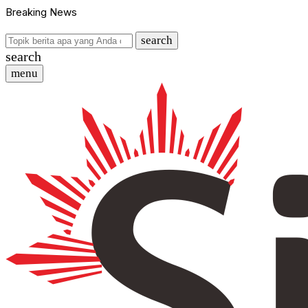
Breaking News
search
search
menu