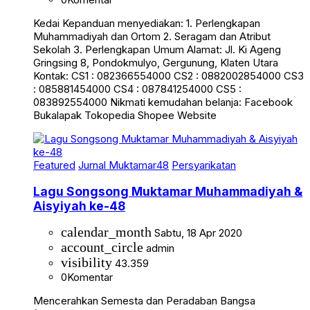
Kedai Kepanduan menyediakan: 1. Perlengkapan
Muhammadiyah dan Ortom 2. Seragam dan Atribut
Sekolah 3. Perlengkapan Umum Alamat: Jl. Ki Ageng
Gringsing 8, Pondokmulyo, Gergunung, Klaten Utara
Kontak: CS1 : 082366554000 CS2 : 0882002854000 CS3
: 085881454000 CS4 : 087841254000 CS5 :
083892554000 Nikmati kemudahan belanja: Facebook
Bukalapak Tokopedia Shopee Website
Featured
Jurnal Muktamar48
Persyarikatan
Lagu Songsong Muktamar Muhammadiyah &
Aisyiyah ke-48
calendar_month
Sabtu, 18 Apr 2020
account_circle
admin
visibility
43.359
0
Komentar
Mencerahkan Semesta dan Peradaban Bangsa