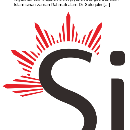
Islam sinari zaman Rahmati alam Di Solo jalin […]