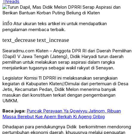
Threads
info
Atur ukuran teks artikel ini untuk mendapatkan
pengalaman membaca terbaik.
text_decrease
text_increase
Siearadmu.com Klaten – Anggota DPR RI dari Daerah Pemilihan
(Dapil) V Jawa Tengah (Jateng), Didik Haryadi turun daerah
pemilihan untuk melakukan serap aspirasi dalam rangka
menjalankan tugasnya sebagai wakil rakyat di Senayan.
Legislator Komisi 11 DPRRI ini melaksanakan serangkaian
kegiatan di Kabupaten Klaten//Dimulai dari pertemuan di Desa
Jetis, Kecamatan Pedan, Didik Melon menerima banyak
masukan dari konstituen terkait dengan pengembangan
UMKM.
Baca juga:
Puncak Perayaan Ya Qowiyyu Jatinom, Ribuan
Massa Berebut Kue Apem Berkah Ki Ageng Gribig
Dihadapan para pendukungnya Didik berkomitmen mendorong
pertumbuhan ekonomi daerah, khususnya melalui penguatan