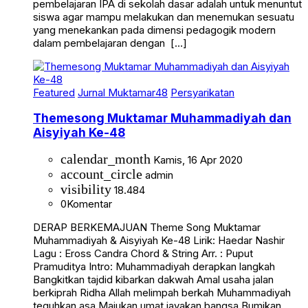
pembelajaran IPA di sekolah dasar adalah untuk menuntut
siswa agar mampu melakukan dan menemukan sesuatu
yang menekankan pada dimensi pedagogik modern
dalam pembelajaran dengan […]
Featured
Jurnal Muktamar48
Persyarikatan
Themesong Muktamar Muhammadiyah dan
Aisyiyah Ke-48
calendar_month
Kamis, 16 Apr 2020
account_circle
admin
visibility
18.484
0
Komentar
DERAP BERKEMAJUAN Theme Song Muktamar
Muhammadiyah & Aisyiyah Ke-48 Lirik: Haedar Nashir
Lagu : Eross Candra Chord & String Arr. : Puput
Pramuditya Intro: Muhammadiyah derapkan langkah
Bangkitkan tajdid kibarkan dakwah Amal usaha jalan
berkiprah Ridha Allah melimpah berkah Muhammadiyah
teguhkan asa Majukan umat jayakan bangsa Bumikan