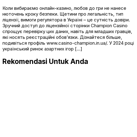
Коли вибираємо онлайн-казино, любов до гри не нанесе
нюточень кроку безпеки. Щетини про легальність, тип
ліцензії, вимоги регулятора в Україні – це сутність довіри.
Зручний доступ до ліцензійної сторінки Champion Casino
спрощує перевірку цих даних, навіть для младших гравців,
які носять реєстраційні обов’язки. Дізнайтеся більше,
подивіться профіль www.casino-champion.in.ua/. У 2024 році
український ринок азартних ігор […]
Rekomendasi Untuk Anda