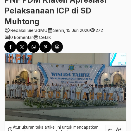
Pelaksanaan ICP di SD
Muhtong
account_circle
calendar_month
visibility
Redaksi SieradMU
Senin, 15 Jun 2026
272
comment
print
0 komentar
Cetak
Atur ukuran teks artikel ini untuk mendapatkan
text_increase
info
text_decrease