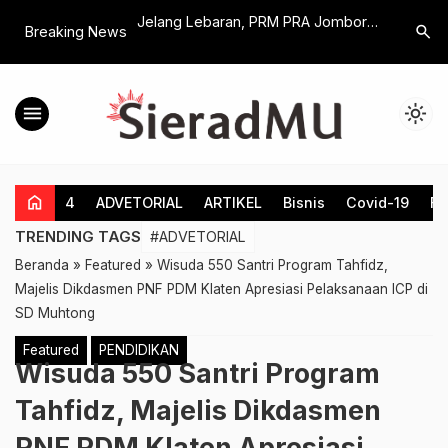
tan Gantung di
Jelang Lebaran, PRM PRA Jombor
MIM Blanc
search
Breaking News
 IV Diponegoro :
Bagikan 350 Paket Sembako dan
Kades : 
at Sinergi
Gelar Pengobatan Gratis
Berinovas
sa
menu
light_mode
home
4
ADVETORIAL
ARTIKEL
Bisnis
Covid-19
Fe
TRENDING TAGS
#ADVETORIAL
Beranda
»
Featured
»
Wisuda 550 Santri Program Tahfidz,
Majelis Dikdasmen PNF PDM Klaten Apresiasi Pelaksanaan ICP di
SD Muhtong
Featured
PENDIDIKAN
Wisuda 550 Santri Program
Tahfidz, Majelis Dikdasmen
PNF PDM Klaten Apresiasi