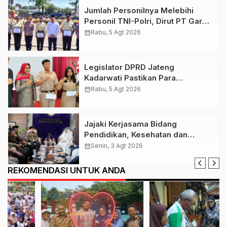
Jumlah Personilnya Melebihi
Personil TNI-Polri, Dirut PT Garda
Total Security Klaten Tegaskan
calendar_month
Rabu, 5 Agt 2026
Jangan Sepelekan Profesi
Satpam
Legislator DPRD Jateng
Kadarwati Pastikan Para
Penerima Beasiswa PIP Aspirasi
calendar_month
Rabu, 5 Agt 2026
Puan Maharani Tepat Sasaran
Jajaki Kerjasama Bidang
Pendidikan, Kesehatan dan
Tenaga Kerja, PP Muhamamdiyah
calendar_month
Senin, 3 Agt 2026
Terima Kunjungan Dubes Qatar
REKOMENDASI UNTUK ANDA