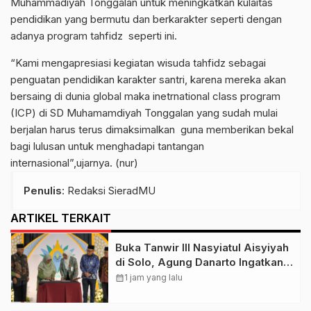
Muhammadiyah Tonggalan untuk meningkatkan kulaitas
pendidikan yang bermutu dan berkarakter seperti dengan
adanya program tahfidz seperti ini.
“Kami mengapresiasi kegiatan wisuda tahfidz sebagai
penguatan pendidikan karakter santri, karena mereka akan
bersaing di dunia global maka inetrnational class program
(ICP) di SD Muhamamdiyah Tonggalan yang sudah mulai
berjalan harus terus dimaksimalkan guna memberikan bekal
bagi lulusan untuk menghadapi tantangan
internasional”,ujarnya. (nur)
Penulis
: Redaksi SieradMU
ARTIKEL TERKAIT
Buka Tanwir III Nasyiatul Aisyiyah
di Solo, Agung Danarto Ingatkan
Tigal Hal Ini Untuk Para Kader NA
calendar_month
1 jam yang lalu