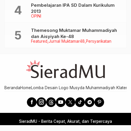
Pembelajaran IPA SD Dalam Kurikulum
2013
OPINI
Themesong Muktamar Muhammadiyah
dan Aisyiyah Ke-48
Featured
Jurnal Muktamar48
Persyarikatan
Beranda
Home
Lomba Desain Logo Musyda Muhammadiyah Klaten
M
SieradMU - Berita Cepat, Akurat, dan Terpercaya
Developed by MPI PDM Klaten