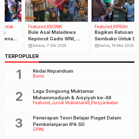
Featured
KRONIK
Featured
KIPRAH
Bule Asal Maladewa
Bagikan Ratusan Paket
Kepincut Gadis WNI,
Sembako Untuk Dhuafa,
Momen Sakral Akan
Keluarga Hariyanto Ajak
calendar_month
Selasa, 7 Okt 2025
calendar_month
Kamis, 19 Mar 2026
Dilangsungkan Diwisata
Kedua Cucunya
…
TERPOPULER
Siblarak
Kedai Kepanduan
Bisnis
Lagu Songsong Muktamar
Muhammadiyah & Aisyiyah ke-48
Featured
Jurnal Muktamar48
Persyarikatan
Penerapan Teori Belajar Piaget Dalam
Pembelanjaran IPA SD
OPINI