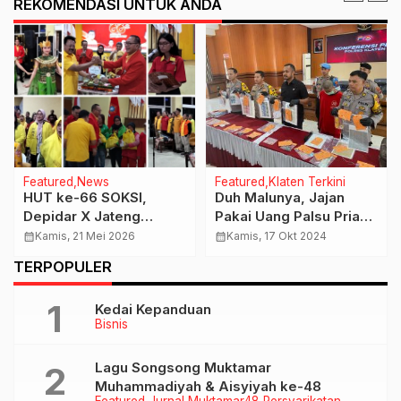
REKOMENDASI UNTUK ANDA
Featured
News
Featured
Klaten Terkini
HUT ke-66 SOKSI,
Duh Malunya, Jajan
Depidar X Jateng
Pakai Uang Palsu Pria
Kuatkan Komitmen
Asal Bogor Ditangkap
calendar_month
Kamis, 21 Mei 2026
calendar_month
Kamis, 17 Okt 2024
Untuk Kebesaran Golkar
Aparat Polres Klaten
TERPOPULER
dan Lebih Berdampak
Bagi Masyarakat
Kedai Kepanduan
Bisnis
Lagu Songsong Muktamar
Muhammadiyah & Aisyiyah ke-48
Featured
Jurnal Muktamar48
Persyarikatan