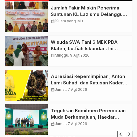
Jumlah Fakir Miskin Penerima
Santunan KL Lazismu Delanggu
Naik 7%, Penghimpunan ZIS
calendar_month
19 jam yang lalu
Dioptimalkan !
Wisuda SWA Tani 6 MEK PDA
Klaten, Lutfiah Iskandar : Ini
Menguatkan Gerakan Lumbung
calendar_month
Minggu, 9 Agt 2026
Hidup ‘Aisyiyah
Apresiasi Kepemimpinan, Anton
Lami Suhadi dan Ratusan Kader
Golkar Klaten Ikut Rayakan Ultah
calendar_month
Jumat, 7 Agt 2026
Ke-50 Bahlil Lahadalia
Teguhkan Komitmen Perempuan
Muda Berkemajuan, Haedar
Nashir Buka Muktamar ke-15
calendar_month
Jumat, 7 Agt 2026
Nasyiatul Aisyiyah di Solo