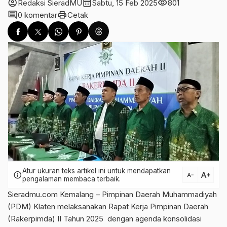
account_circle
calendar_month
visibility
Redaksi SieradMU
Sabtu, 15 Feb 2025
801
comment
print
0 komentar
Cetak
Atur ukuran teks artikel ini untuk mendapatkan
text_increase
info
text_decrease
pengalaman membaca terbaik.
Sieradmu.com Kemalang – Pimpinan Daerah Muhammadiyah
(PDM) Klaten melaksanakan Rapat Kerja Pimpinan Daerah
(Rakerpimda) II Tahun 2025 dengan agenda konsolidasi