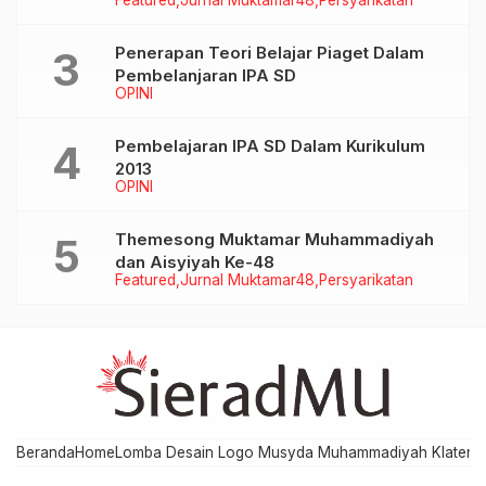
Penerapan Teori Belajar Piaget Dalam
Pembelanjaran IPA SD
OPINI
Pembelajaran IPA SD Dalam Kurikulum
2013
OPINI
Themesong Muktamar Muhammadiyah
dan Aisyiyah Ke-48
Featured
Jurnal Muktamar48
Persyarikatan
Beranda
Home
Lomba Desain Logo Musyda Muhammadiyah Klaten
M