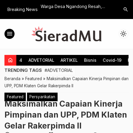
j wa Takrim dan
Warga Desa Ngandong Resah,
Hamenang
search
Breaking News
Tahfidz,
Kerusakan Jalan Akibat Truk
Hasil Kon
h Prestasi Diraih
Pengangkut Urug Proyek Tol Kian
u Abbas Klaten
Parah
menu
light_mode
home
4
ADVETORIAL
ARTIKEL
Bisnis
Covid-19
Fe
TRENDING TAGS
#ADVETORIAL
Beranda
»
Featured
»
Maksimalkan Capaian Kinerja Pimpinan dan
UPP, PDM Klaten Gelar Rakerpimda II
Featured
Persyarikatan
Maksimalkan Capaian Kinerja
Pimpinan dan UPP, PDM Klaten
Gelar Rakerpimda II