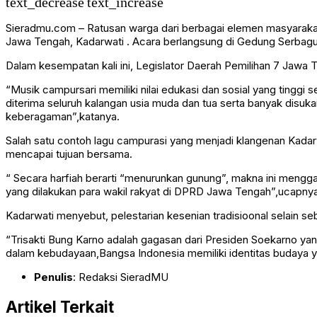
text_decrease
text_increase
Sieradmu.com – Ratusan warga dari berbagai elemen masyarakat, 
Jawa Tengah, Kadarwati . Acara berlangsung di Gedung Serbagu
Dalam kesempatan kali ini, Legislator Daerah Pemilihan 7 Jawa 
“Musik campursari memiliki nilai edukasi dan sosial yang tinggi
diterima seluruh kalangan usia muda dan tua serta banyak disukai
keberagaman”,katanya.
Salah satu contoh lagu campurasi yang menjadi klangenan Kada
mencapai tujuan bersama.
“ Secara harfiah berarti “menurunkan gunung”, makna ini mengg
yang dilakukan para wakil rakyat di DPRD Jawa Tengah”,ucapnya
Kadarwati menyebut, pelestarian kesenian tradisioonal selain s
“Trisakti Bung Karno adalah gagasan dari Presiden Soekarno yang t
dalam kebudayaan,
Bangsa Indonesia memiliki identitas budaya 
Penulis
: Redaksi SieradMU
Artikel Terkait