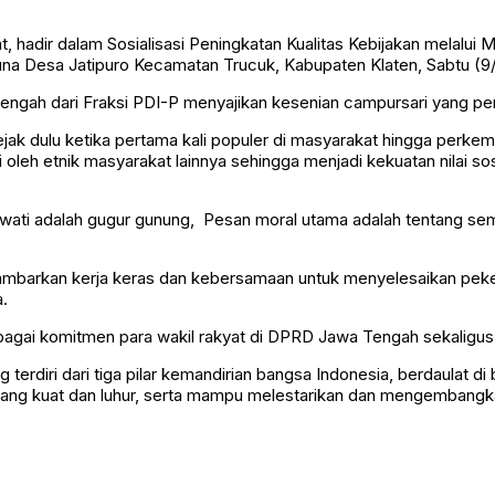
hadir dalam Sosialisasi Peningkatan Kualitas Kebijakan melalui 
na Desa Jatipuro Kecamatan Trucuk, Kabupaten Klaten, Sabtu (9/
Tengah dari Fraksi PDI-P menyajikan kesenian campursari yang per
 sejak dulu ketika pertama kali populer di masyarakat hingga perk
 oleh etnik masyarakat lainnya sehingga menjadi kekuatan nilai so
rwati adalah gugur gunung, Pesan moral utama adalah tentang se
ambarkan kerja keras dan kebersamaan untuk menyelesaikan peker
.
ebagai komitmen para wakil rakyat di DPRD Jawa Tengah sekaligus
erdiri dari tiga pilar kemandirian bangsa Indonesia, berdaulat di 
yang kuat dan luhur, serta mampu melestarikan dan mengembangkan 