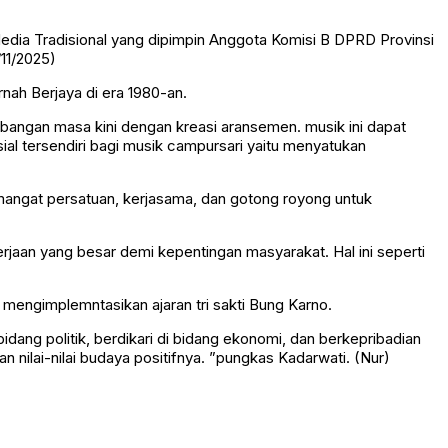
Media Tradisional yang dipimpin Anggota Komisi B DPRD Provinsi
11/2025)
nah Berjaya di era 1980-an.
embangan masa kini dengan kreasi aransemen. musik ini dapat
sial tersendiri bagi musik campursari yaitu menyatukan
mangat persatuan, kerjasama, dan gotong royong untuk
jaan yang besar demi kepentingan masyarakat. Hal ini seperti
 mengimplemntasikan ajaran tri sakti Bung Karno.
bidang politik, berdikari di bidang ekonomi, dan berkepribadian
nilai-nilai budaya positifnya.
”pungkas Kadarwati. (Nur)