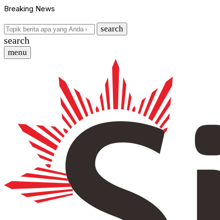
Breaking News
search
search
menu