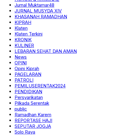
Jurnal Muktamar48
JURNAL MUSYDA XIV
KHASANAH RAMADHAN
KIPRAH
Klaten
Klaten Terkini
KRONIK
KULINER
LEBARAN SEHAT DAN AMAN
News
OPINI
Opini Kiprah
PAGELARAN
PATROLI
PEMILUSERENTAK2024
PENDIDIKAN
Persyarikatan
Pilkada Serentak
public
Ramadhan Karem
REPORTASE HAJI
SEPUTAR JOGJA
Solo Raya