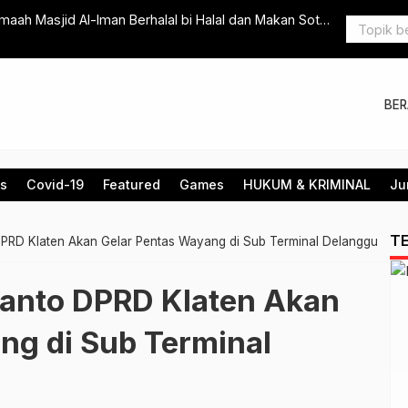
maah Masjid Al-Iman Berhalal bi Halal dan Makan Soto
Sambut Ram
Tabligh Ak
BE
is
Covid-19
Featured
Games
HUKUM & KRIMINAL
Ju
T
 DPRD Klaten Akan Gelar Pentas Wayang di Sub Terminal Delanggu
iyanto DPRD Klaten Akan
ng di Sub Terminal