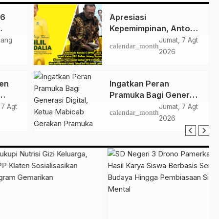
 6
Apresiasi
Kepemimpinan, Anton
ni
Lami Suhadi dan
yang
Jumat, 7 Agt
calendar_month
kan
Ratusan Kader Golkar
2026
Klaten Ikut Rayakan
Ultah Ke-50 Bahlil
en
Ingatkan Peran
Lahadalia
Pramuka Bagi Generasi
dar
Digital, Ketua Mabicab
 7 Agt
Jumat, 7 Agt
calendar_month
amar
Gerakan Pramuka
2026
Klaten Lepas Puluhan
Peserta Jamnas XII