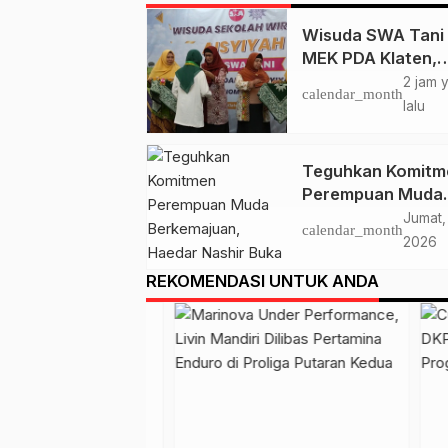
Wisuda SWA Tani
MEK PDA Klaten,
Lutfiah Iskandar : I
2 jam 
calendar_month
Menguatkan Gera
lalu
Lumbung Hidup
‘Aisyiyah
Teguhkan Komitm
Perempuan Muda
Berkemajuan, Hae
Jumat,
calendar_month
Nashir Buka Mukt
2026
ke-15 Nasyiatul
REKOMENDASI UNTUK ANDA
Aisyiyah di Solo