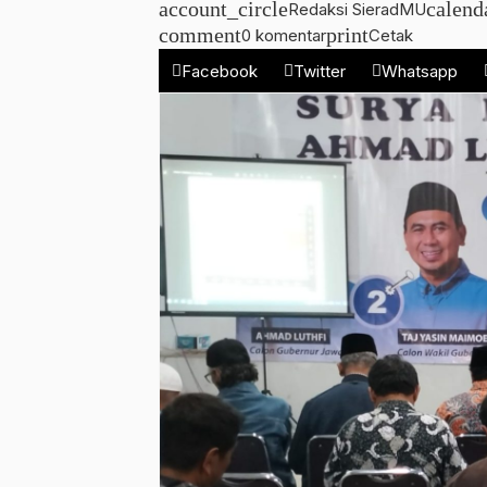
account_circle
calen
Redaksi SieradMU
comment
print
0 komentar
Cetak
Facebook
Twitter
Whatsapp