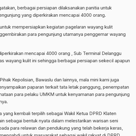
atakan, berbagai persiapan dilaksanakan panitia untuk
engunjung yang diperkirakan mencapai 4000 orang.
 untuk mempersiapkan kegiatan pagelaran wayang kulit
 menggembirakan para pengunjung utamanya penggemar wayang
diperkirakan mencapai 4000 orang , Sub Terminal Delanggu
tas wayang kulit ini sehingga berbagai persiapan sekecil apapun
Pihak Kepolisian, Bawaslu dan lainnya, mala mini kami juga
nyampaikan paparan terkait tata letak panggung, penempatan
enataan para pelaku UMKM untuk kenyamanan para pengunjung
nya.
a yang kembali terpilih sebagai Wakil Ketua DPRD Klaten
ain sebagai bentuk nyata dalam melestarikan warisan seni
kepada para relawan dan pendukung yang telah bekerja keras,
 mengabdi untuk masyarakat sebagai wakil rakyat di DPRD