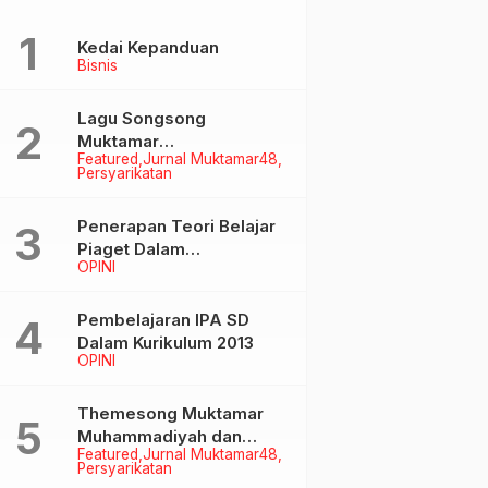
Kedai Kepanduan
Bisnis
Lagu Songsong
Muktamar
Featured
Jurnal Muktamar48
Muhammadiyah &
Persyarikatan
Aisyiyah ke-48
Penerapan Teori Belajar
Piaget Dalam
OPINI
Pembelanjaran IPA SD
Pembelajaran IPA SD
Dalam Kurikulum 2013
OPINI
Themesong Muktamar
Muhammadiyah dan
Featured
Jurnal Muktamar48
Aisyiyah Ke-48
Persyarikatan