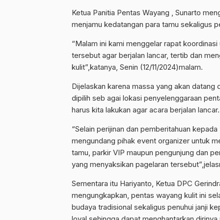
Ketua Panitia Pentas Wayang , Sunarto meng
menjamu kedatangan para tamu sekaligus p
“Malam ini kami menggelar rapat koordinasi
tersebut agar berjalan lancar, tertib dan
kulit”,katanya, Senin (12/11/2024)malam.
Dijelaskan karena massa yang akan datang 
dipilih seb agai lokasi penyelenggaraan pen
harus kita lakukan agar acara berjalan lancar.
“Selain perijinan dan pemberitahuan kepada 
mengundang pihak event organizer untuk me
tamu, parkir VIP maupun pengunjung dan p
yang menyaksikan pagelaran tersebut”,jelas
Sementara itu Hariyanto, Ketua DPC Gerindr
mengungkapkan, pentas wayang kulit ini sel
budaya tradisional sekaligus penuhui janji 
loyal sehingga dapat menghantarkan dirinya