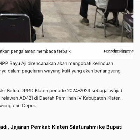
text_increas
apatkan pengalaman membaca terbaik.
text_decrease
MPP Bayu Aji direncanakan akan mengobati kerinduan
nya dalam pagelaran wayang kulit yang akan berlangsung
 Wakil Ketua DPRD Klaten periode 2024-2029 sebagai wujud
ra relawan AD421 di Daerah Pemilihan IV Kabupaten Klaten
wiring dan Ceper.
i, Jajaran Pemkab Klaten Silaturahmi ke Bupati