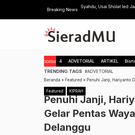
M, PRM Basin Pilot Project Budi Daya
Syahdu, Usai Sholat Ied Ja
Breaking News
Bareng
home
4
ADVETORIAL
ARTIKEL
Bisn
TRENDING TAGS
#ADVETORIAL
Beranda
»
Featured
»
Penuhi Janji, Hariyanto
Featured
KIPRAH
Penuhi Janji, Har
Gelar Pentas Waya
Delanggu