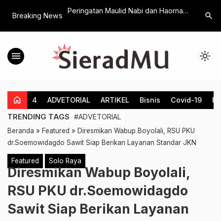
, KL Lazismu MBS
Peringatan Maulid Nabi dan Haornas,
Penanggu
search
Breaking News
 Paket Bingkisan
Siti Syamsiyah Ingatkan Tiga
Kapolres 
piah
Karakter Utama PCA Ngawen
Kolaboras
menu
light_mode
home
4
ADVETORIAL
ARTIKEL
Bisnis
Covid-19
Fe
TRENDING TAGS
#ADVETORIAL
Beranda
»
Featured
»
Diresmikan Wabup Boyolali, RSU PKU
dr.Soemowidagdo Sawit Siap Berikan Layanan Standar JKN
Featured
Solo Raya
Diresmikan Wabup Boyolali,
RSU PKU dr.Soemowidagdo
Sawit Siap Berikan Layanan