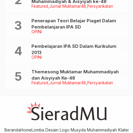
Muhammadiyah & Aisyiyah ke-48
Featured
Jurnal Muktamar48
Persyarikatan
Penerapan Teori Belajar Piaget Dalam
Pembelanjaran IPA SD
OPINI
Pembelajaran IPA SD Dalam Kurikulum
2013
OPINI
Themesong Muktamar Muhammadiyah
dan Aisyiyah Ke-48
Featured
Jurnal Muktamar48
Persyarikatan
Beranda
Home
Lomba Desain Logo Musyda Muhammadiyah Klaten
M