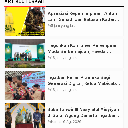
ARTIKEL TERKAIT
Apresiasi Kepemimpinan, Anton
Lami Suhadi dan Ratusan Kader
Golkar Klaten Ikut Rayakan Ultah
calendar_month
5 jam yang lalu
Ke-50 Bahlil Lahadalia
Teguhkan Komitmen Perempuan
Muda Berkemajuan, Haedar
Nashir Buka Muktamar ke-15
calendar_month
13 jam yang lalu
Nasyiatul Aisyiyah di Solo
Ingatkan Peran Pramuka Bagi
Generasi Digital, Ketua Mabicab
Gerakan Pramuka Klaten Lepas
calendar_month
13 jam yang lalu
Puluhan Peserta Jamnas XII
Buka Tanwir III Nasyiatul Aisyiyah
di Solo, Agung Danarto Ingatkan
Tigal Hal Ini Untuk Para Kader NA
calendar_month
Kamis, 6 Agt 2026