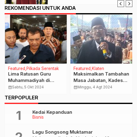
REKOMENDASI UNTUK ANDA
Featured
Pilkada Serentak
Featured
Klaten
Lima Ratusan Guru
Maksimalkan Tambahan
Muhammadiyah di
Masa Jabatan, Kades
Surakarta Siap Dukung
Suyamto Ajak Seluruh
calendar_month
Sabtu, 5 Okt 2024
calendar_month
Minggu, 4 Agt 2024
Luthfi-Yasin di Pilgub
APD Tingkatkan
TERPOPULER
Jateng
Pelayanan Masyarakat
Kedai Kepanduan
Bisnis
Lagu Songsong Muktamar