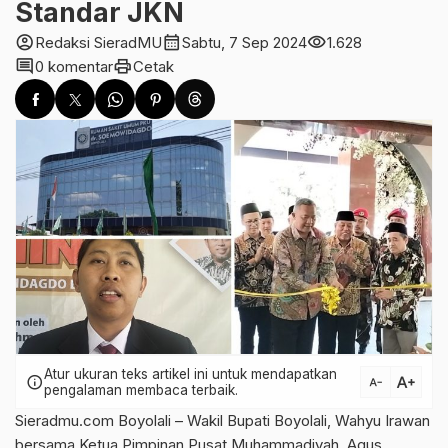
Standar JKN
account_circle
calendar_month
visibility
Redaksi SieradMU
Sabtu, 7 Sep 2024
1.628
comment
print
0 komentar
Cetak
Atur ukuran teks artikel ini untuk mendapatkan
text_increase
info
text_decrease
pengalaman membaca terbaik.
Sieradmu.com Boyolali – Wakil Bupati Boyolali, Wahyu Irawan
bersama Ketua Pimpinan Pusat Muhammadiyah, Agus