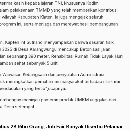
terima kasih kepada jajaran TNI, khususnya Kodim
f dalam pelaksanaan TMMD yang telah memberikan kontribusi
wilayah Kabupaten Klaten. Ia juga mengajak seluruh
m program ini, serta menjaga dan merawat hasil pembangunan
n, Kapten Inf Sutrisno menyampaikan bahwa sasaran fisik
 2025 di Desa Karangwungu mencakup Betonisasi jalan
lan sepanjang 380 meter, Rehabilitasi Rumah Tidak Layak Huni
amban sehat sebanyak 5 unit.
han Wawasan Kebangsaan dan penyuluhan Administrasi
tuk meningkatkan pemahaman masyarakat terhadap nilai-nilai
pendudukan yang tertib”,ucapnya.
 rombongan meninjau pameran produk UMKM unggulan dari
la Desa setempat.
bus 28 Ribu Orang, Job Fair Banyak Diserbu Pelamar