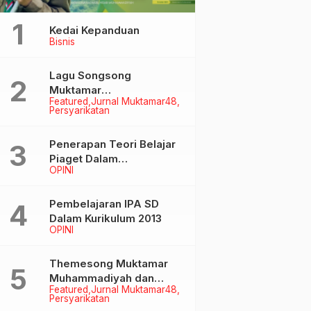
Kedai Kepanduan
Bisnis
Lagu Songsong
Muktamar
Featured
Jurnal Muktamar48
Muhammadiyah &
Persyarikatan
Aisyiyah ke-48
Penerapan Teori Belajar
Piaget Dalam
OPINI
Pembelanjaran IPA SD
Pembelajaran IPA SD
Dalam Kurikulum 2013
OPINI
Themesong Muktamar
Muhammadiyah dan
Featured
Jurnal Muktamar48
Aisyiyah Ke-48
Persyarikatan