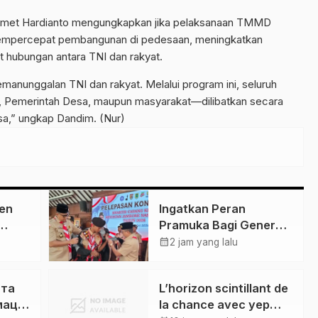
lamet Hardianto mengungkapkan jika pelaksanaan TMMD
empercepat pembangunan di pedesaan, meningkatkan
 hubungan antara TNI dan rakyat.
nunggalan TNI dan rakyat. Melalui program ini, seluruh
h, Pemerintah Desa, maupun masyarakat—dilibatkan secara
a,” ungkap Dandim. (Nur)
en
Ingatkan Peran
Pramuka Bagi Generasi
dar
Digital, Ketua Mabicab
calendar_month
2 jam yang lalu
amar
Gerakan Pramuka
Klaten Lepas Puluhan
 та
L’horizon scintillant de
Peserta Jamnas XII
мація
la chance avec yep