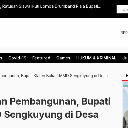
i, Ratusan Siswa Ikuti Lomba Drumband Piala Bupati
Asik, KAI E
BE
is
Covid-19
Featured
Games
HUKUM & KRIMINAL
Ju
T
bangunan, Bupati Klaten Buka TMMD Sengkuyung di Desa
an Pembangunan, Bupati
 Sengkuyung di Desa