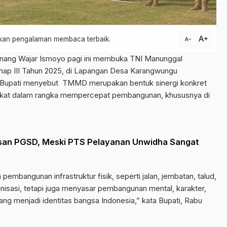
text_increase
atkan pengalaman membaca terbaik.
text_decrease
nang Wajar Ismoyo pagi ini membuka TNI Manunggal
 III Tahun 2025, di Lapangan Desa Karangwungu
Bupati menyebut TMMD merupakan bentuk sinergi konkret
akat dalam rangka mempercepat pembangunan, khususnya di
usan PGSD, Meski PTS Pelayanan Unwidha Sangat
bangunan infrastruktur fisik, seperti jalan, jembatan, talud,
banisasi, tetapi juga menyasar pembangunan mental, karakter,
g menjadi identitas bangsa Indonesia,” kata Bupati, Rabu