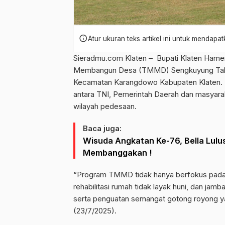
info
Atur ukuran teks artikel ini untuk mendap
Sieradmu.com Klaten – Bupati Klaten Hame
Membangun Desa (TMMD) Sengkuyung Tahap
Kecamatan Karangdowo Kabupaten Klaten. 
antara TNI, Pemerintah Daerah dan masyar
wilayah pedesaan.
Baca juga:
Wisuda Angkatan Ke-76, Bella Lul
Membanggakan !
“Program TMMD tidak hanya berfokus pada pem
rehabilitasi rumah tidak layak huni, dan jam
serta penguatan semangat gotong royong yan
(23/7/2025).