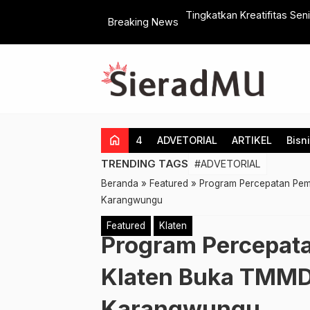
Tingkatkan Kreatifitas Sen
Breaking News
Klaten
home
4
ADVETORIAL
ARTIKEL
Bisn
TRENDING TAGS
#ADVETORIAL
Beranda
»
Featured
»
Program Percepatan Pem
Karangwungu
Featured
Klaten
Program Percepat
Klaten Buka TMMD
Karangwungu