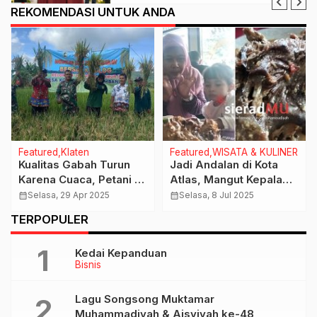
REKOMENDASI UNTUK ANDA
Featured
Klaten
Featured
WISATA & KULINER
Kualitas Gabah Turun
Jadi Andalan di Kota
Karena Cuaca, Petani di
Atlas, Mangut Kepala
Klaten Tertolong
Manyung Bu Fat
calendar_month
Selasa, 29 Apr 2025
calendar_month
Selasa, 8 Jul 2025
Program Sergab Perum
Pedasnya “Nampol”
TERPOPULER
Bulog
Kedai Kepanduan
Bisnis
Lagu Songsong Muktamar
Muhammadiyah & Aisyiyah ke-48