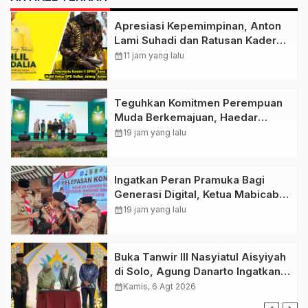
Apresiasi Kepemimpinan, Anton
Lami Suhadi dan Ratusan Kader
Golkar Klaten Ikut Rayakan Ultah
calendar_month
11 jam yang lalu
Ke-50 Bahlil Lahadalia
Teguhkan Komitmen Perempuan
Muda Berkemajuan, Haedar
Nashir Buka Muktamar ke-15
calendar_month
19 jam yang lalu
Nasyiatul Aisyiyah di Solo
Ingatkan Peran Pramuka Bagi
Generasi Digital, Ketua Mabicab
Gerakan Pramuka Klaten Lepas
calendar_month
19 jam yang lalu
Puluhan Peserta Jamnas XII
Buka Tanwir III Nasyiatul Aisyiyah
di Solo, Agung Danarto Ingatkan
Tigal Hal Ini Untuk Para Kader NA
calendar_month
Kamis, 6 Agt 2026