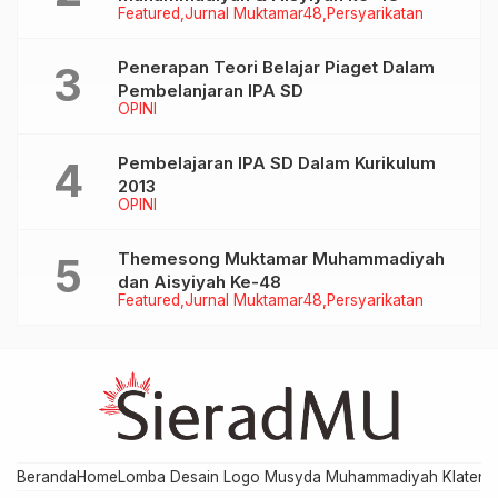
Featured
Jurnal Muktamar48
Persyarikatan
Penerapan Teori Belajar Piaget Dalam
Pembelanjaran IPA SD
OPINI
Pembelajaran IPA SD Dalam Kurikulum
2013
OPINI
Themesong Muktamar Muhammadiyah
dan Aisyiyah Ke-48
Featured
Jurnal Muktamar48
Persyarikatan
Beranda
Home
Lomba Desain Logo Musyda Muhammadiyah Klaten
M