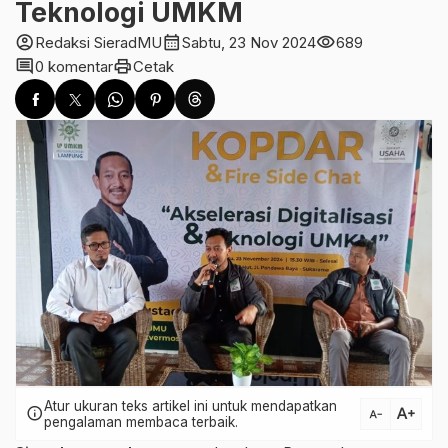
Teknologi UMKM
account_circle
calendar_month
visibility
Redaksi SieradMU
Sabtu, 23 Nov 2024
689
comment
print
0 komentar
Cetak
Atur ukuran teks artikel ini untuk mendapatkan
text_increase
info
text_decrease
pengalaman membaca terbaik.