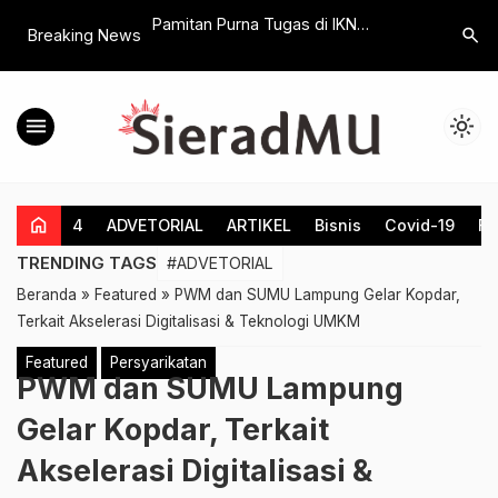
s Berdampak, PKM-
Pamitan Purna Tugas di IKN
Di Purwo
search
Breaking News
gan Desa Layak
Sidowayah, Bupati Klaten Banjir
Mendikda
ia di Belangwetan
Pujian Atas Kinerjanya Dua Periode
Program R
Pendidik
menu
light_mode
home
4
ADVETORIAL
ARTIKEL
Bisnis
Covid-19
Fe
TRENDING TAGS
#ADVETORIAL
Beranda
»
Featured
»
PWM dan SUMU Lampung Gelar Kopdar,
Terkait Akselerasi Digitalisasi & Teknologi UMKM
Featured
Persyarikatan
PWM dan SUMU Lampung
Gelar Kopdar, Terkait
Akselerasi Digitalisasi &