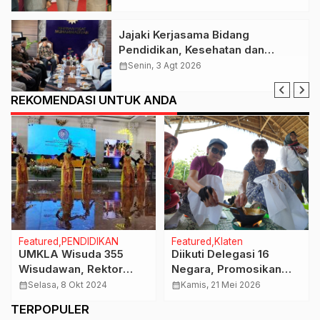
Jajaki Kerjasama Bidang
Pendidikan, Kesehatan dan
Tenaga Kerja, PP Muhamamdiyah
calendar_month
Senin, 3 Agt 2026
Terima Kunjungan Dubes Qatar
REKOMENDASI UNTUK ANDA
Featured
PENDIDIKAN
Featured
Klaten
UMKLA Wisuda 355
Diikuti Delegasi 16
Wisudawan, Rektor
Negara, Promosikan
Sebut Pembangunan
Wisata Unggulan Klaten
calendar_month
Selasa, 8 Okt 2024
calendar_month
Kamis, 21 Mei 2026
Kampus Terpadu Akan
Melalui International
TERPOPULER
Segera Dimulai
Cycling Festival