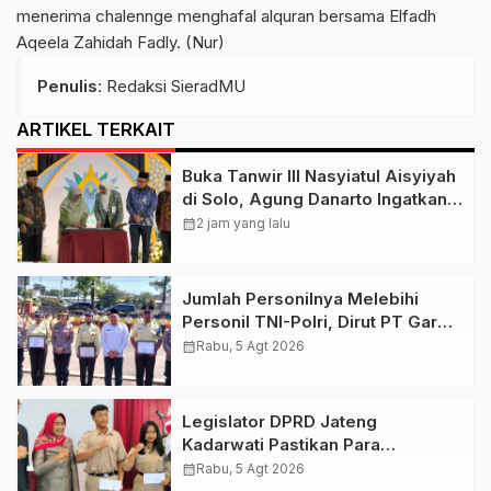
menerima chalennge menghafal alquran bersama Elfadh
Aqeela Zahidah Fadly. (Nur)
Penulis
: Redaksi SieradMU
ARTIKEL TERKAIT
Buka Tanwir III Nasyiatul Aisyiyah
di Solo, Agung Danarto Ingatkan
Tigal Hal Ini Untuk Para Kader NA
calendar_month
2 jam yang lalu
Jumlah Personilnya Melebihi
Personil TNI-Polri, Dirut PT Garda
Total Security Klaten Tegaskan
calendar_month
Rabu, 5 Agt 2026
Jangan Sepelekan Profesi
Satpam
Legislator DPRD Jateng
Kadarwati Pastikan Para
Penerima Beasiswa PIP Aspirasi
calendar_month
Rabu, 5 Agt 2026
Puan Maharani Tepat Sasaran