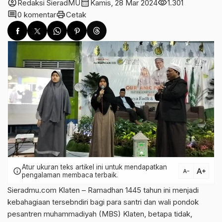
account_circle
calendar_month
visibility
Redaksi SieradMU
Kamis, 28 Mar 2024
1.301
comment
print
0 komentar
Cetak
Atur ukuran teks artikel ini untuk mendapatkan
text_increase
info
text_decrease
pengalaman membaca terbaik.
Sieradmu.com Klaten – Ramadhan 1445 tahun ini menjadi
kebahagiaan tersebndiri bagi para santri dan wali pondok
pesantren muhammadiyah (MBS) Klaten, betapa tidak,