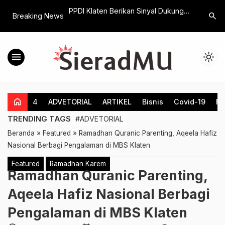
PPDI Klaten Berikan Sinyal Dukungan
Sidang Paripurna DPRD Klat
search
Breaking News
Ke Yoga Hardaya Nyabup Asal Ada
Setujui Perubahan Propemp
Visi Ini
2025, Ini Tanggapan Wabup
menu
light_mode
home
4
ADVETORIAL
ARTIKEL
Bisnis
Covid-19
Fe
TRENDING TAGS
#ADVETORIAL
Beranda
»
Featured
»
Ramadhan Quranic Parenting, Aqeela Hafiz
Nasional Berbagi Pengalaman di MBS Klaten
Featured
Ramadhan Karem
Ramadhan Quranic Parenting,
Aqeela Hafiz Nasional Berbagi
Pengalaman di MBS Klaten