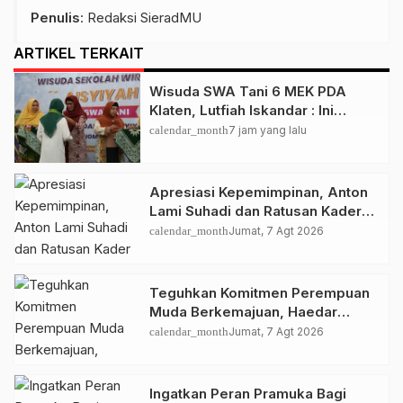
Penulis
: Redaksi SieradMU
ARTIKEL TERKAIT
Wisuda SWA Tani 6 MEK PDA
Klaten, Lutfiah Iskandar : Ini
Menguatkan Gerakan Lumbung
calendar_month
7 jam yang lalu
Hidup ‘Aisyiyah
Apresiasi Kepemimpinan, Anton
Lami Suhadi dan Ratusan Kader
Golkar Klaten Ikut Rayakan Ultah
calendar_month
Jumat, 7 Agt 2026
Ke-50 Bahlil Lahadalia
Teguhkan Komitmen Perempuan
Muda Berkemajuan, Haedar
Nashir Buka Muktamar ke-15
calendar_month
Jumat, 7 Agt 2026
Nasyiatul Aisyiyah di Solo
Ingatkan Peran Pramuka Bagi