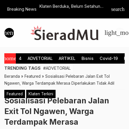
Umum, PDM PDA
Klaten Berduka, Belum Setahun
Pendakwah
search
Breaking News
Puluhan Peserta
Menjabat Wakil Bupati, Benny Indra
Dorong Ci
CC di Baturaden
Ardhianto Tutup Usia
Kalam Jag
Ramadha
menu
light_mo
home
4
ADVETORIAL
ARTIKEL
Bisnis
Covid-19
Fe
TRENDING TAGS
#ADVETORIAL
Beranda
»
Featured
»
Sosialisasi Pelebaran Jalan Exit Tol
Ngawen, Warga Terdampak Merasa Diperlakukan Tidak Adil
Featured
Klaten Terkini
Sosialisasi Pelebaran Jalan
Exit Tol Ngawen, Warga
Terdampak Merasa