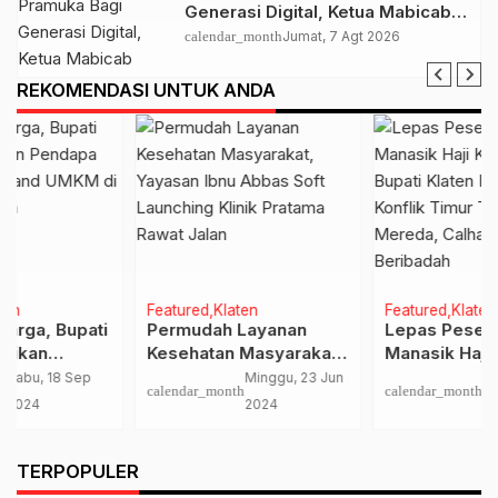
Generasi Digital, Ketua Mabicab
Gerakan Pramuka Klaten Lepas
calendar_month
Jumat, 7 Agt 2026
Puluhan Peserta Jamnas XII
REKOMENDASI UNTUK ANDA
Featured
Klaten
Featured
Klaten
Permudah Layanan
Lepas Peserta Simulasi
Kesehatan Masyarakat,
Manasik Haji KBIHU
Yayasan Ibnu Abbas
Arafah, Bupati Klaten
Minggu, 23 Jun
Minggu, 12 Apr
calendar_month
calendar_month
Soft Launching Klinik
Berharap Konflik Timur
2024
2026
Pratama Rawat Jalan
Tengah Mereda, Calhaj
Nyaman Beribadah
…
TERPOPULER