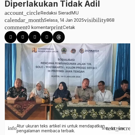
Diperlakukan Tidak Adil
account_circle
Redaksi SieradMU
calendar_month
visibility
Selasa, 14 Jan 2025
868
comment
print
0 komentar
Cetak
Atur ukuran teks artikel ini untuk mendapatkan
text_increa
info
text_decrease
pengalaman membaca terbaik.