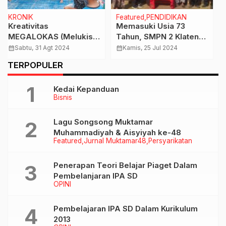
Featured
PENDIDIKAN
Bisnis
Featured
Memasuki Usia 73
Pasca Kenaikan, Bupati
Tahun, SMPN 2 Klaten
Klaten : Peran Benny di
Bertekad Wujudkan
Hiswana Migas Sukses
calendar_month
Kamis, 25 Jul 2024
calendar_month
Jumat, 11 Okt 2024
Sekolah Unggul
Jaga Ketersediaan Elpiji
…
TERPOPULER
Terdepan
3kg
Kedai Kepanduan
Bisnis
Lagu Songsong Muktamar
Muhammadiyah & Aisyiyah ke-48
Featured
Jurnal Muktamar48
Persyarikatan
Penerapan Teori Belajar Piaget Dalam
Pembelanjaran IPA SD
OPINI
Pembelajaran IPA SD Dalam Kurikulum
2013