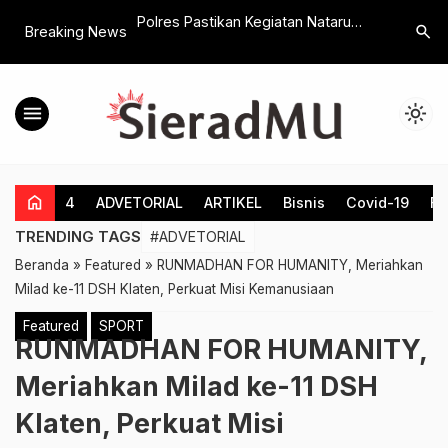
lina con el
Polres Pastikan Kegiatan Nataru
Majelis 
search
Breaking News
toxicasino
2026 di Klaten Kondusif, Kendaraan
Jateng La
Masuk Turun 14%
Kepala M
menu
light_mode
home
4
ADVETORIAL
ARTIKEL
Bisnis
Covid-19
Fe
TRENDING TAGS
#ADVETORIAL
Beranda
»
Featured
»
RUNMADHAN FOR HUMANITY, Meriahkan
Milad ke-11 DSH Klaten, Perkuat Misi Kemanusiaan
Featured
SPORT
RUNMADHAN FOR HUMANITY,
Meriahkan Milad ke-11 DSH
Klaten, Perkuat Misi