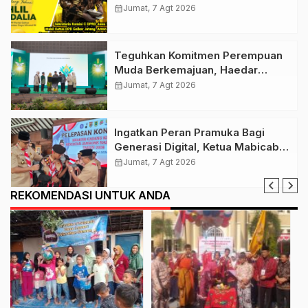
Golkar Klaten Ikut Rayakan Ultah
calendar_month
Jumat, 7 Agt 2026
Ke-50 Bahlil Lahadalia
Teguhkan Komitmen Perempuan
Muda Berkemajuan, Haedar
Nashir Buka Muktamar ke-15
calendar_month
Jumat, 7 Agt 2026
Nasyiatul Aisyiyah di Solo
Ingatkan Peran Pramuka Bagi
Generasi Digital, Ketua Mabicab
Gerakan Pramuka Klaten Lepas
calendar_month
Jumat, 7 Agt 2026
Puluhan Peserta Jamnas XII
REKOMENDASI UNTUK ANDA