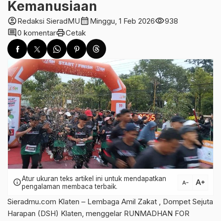
Kemanusiaan
account_circle
calendar_month
visibility
Redaksi SieradMU
Minggu, 1 Feb 2026
938
comment
print
0 komentar
Cetak
Atur ukuran teks artikel ini untuk mendapatkan
text_increase
info
text_decrease
pengalaman membaca terbaik.
Sieradmu.com Klaten – Lembaga Amil Zakat , Dompet Sejuta
Harapan (DSH) Klaten, menggelar RUNMADHAN FOR