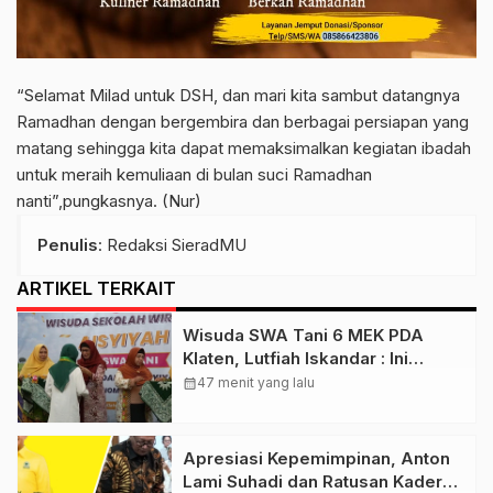
“Selamat Milad untuk DSH, dan mari kita sambut datangnya
Ramadhan dengan bergembira dan berbagai persiapan yang
matang sehingga kita dapat memaksimalkan kegiatan ibadah
untuk meraih kemuliaan di bulan suci Ramadhan
nanti”,pungkasnya. (Nur)
Penulis
: Redaksi SieradMU
ARTIKEL TERKAIT
Wisuda SWA Tani 6 MEK PDA
Klaten, Lutfiah Iskandar : Ini
Menguatkan Gerakan Lumbung
calendar_month
47 menit yang lalu
Hidup ‘Aisyiyah
Apresiasi Kepemimpinan, Anton
Lami Suhadi dan Ratusan Kader