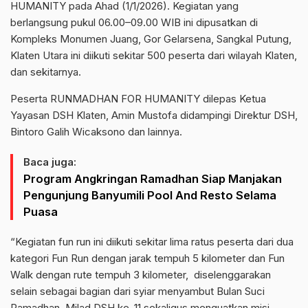
HUMANITY pada Ahad (1/1/2026). Kegiatan yang
berlangsung pukul 06.00–09.00 WIB ini dipusatkan di
Kompleks Monumen Juang, Gor Gelarsena, Sangkal Putung,
Klaten Utara ini diikuti sekitar 500 peserta dari wilayah Klaten,
dan sekitarnya.
Peserta RUNMADHAN FOR HUMANITY dilepas Ketua
Yayasan DSH Klaten, Amin Mustofa didampingi Direktur DSH,
Bintoro Galih Wicaksono dan lainnya.
Baca juga:
Program Angkringan Ramadhan Siap Manjakan
Pengunjung Banyumili Pool And Resto Selama
Puasa
“Kegiatan fun run ini diikuti sekitar lima ratus peserta dari dua
kategori Fun Run dengan jarak tempuh 5 kilometer dan Fun
Walk dengan rute tempuh 3 kilometer, diselenggarakan
selain sebagai bagian dari syiar menyambut Bulan Suci
Ramadhan, Milad DSH ke-11 sekaligus menguatkan misi