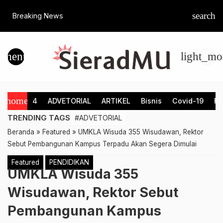
search
Breaking News
menu
light_mo
home
4
ADVETORIAL
ARTIKEL
Bisnis
Covid-19
Fe
TRENDING TAGS
#ADVETORIAL
Beranda
»
Featured
»
UMKLA Wisuda 355 Wisudawan, Rektor
Sebut Pembangunan Kampus Terpadu Akan Segera Dimulai
Featured
PENDIDIKAN
UMKLA Wisuda 355
Wisudawan, Rektor Sebut
Pembangunan Kampus