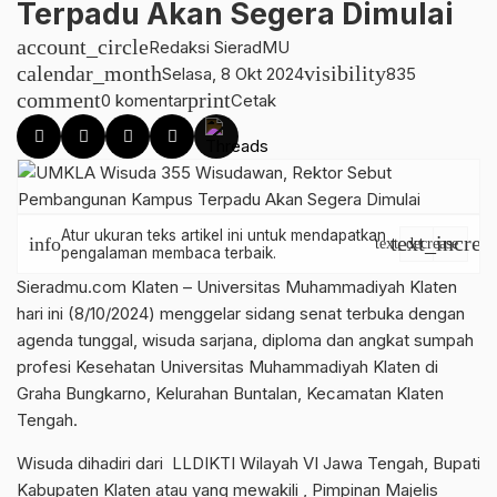
Terpadu Akan Segera Dimulai
account_circle
Redaksi SieradMU
calendar_month
visibility
Selasa, 8 Okt 2024
835
comment
print
0 komentar
Cetak
Atur ukuran teks artikel ini untuk mendapatkan
text_increa
info
text_decrease
pengalaman membaca terbaik.
Sieradmu.com Klaten – Universitas Muhammadiyah Klaten
hari ini (8/10/2024) menggelar sidang senat terbuka dengan
agenda tunggal, wisuda sarjana, diploma dan angkat sumpah
profesi Kesehatan Universitas Muhammadiyah Klaten di
Graha Bungkarno, Kelurahan Buntalan, Kecamatan Klaten
Tengah.
Wisuda dihadiri dari LLDIKTI Wilayah VI Jawa Tengah, Bupati
Kabupaten Klaten atau yang mewakili , Pimpinan Majelis