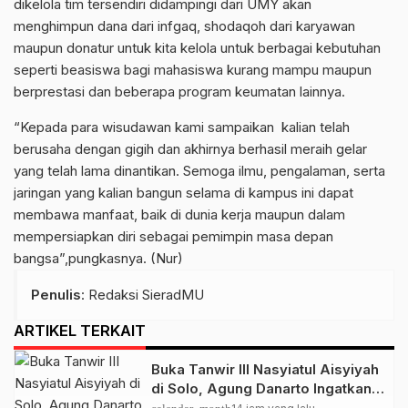
dikelola tim tersendiri didampingi dari UMY akan
menghimpun dana dari infgaq, shodaqoh dari karyawan
maupun donatur untuk kita kelola untuk berbagai kebutuhan
seperti beasiswa bagi mahasiswa kurang mampu maupun
berprestasi dan beberapa program keumatan lainnya.
“Kepada para wisudawan kami sampaikan kalian telah
berusaha dengan gigih dan akhirnya berhasil meraih gelar
yang telah lama dinantikan. Semoga ilmu, pengalaman, serta
jaringan yang kalian bangun selama di kampus ini dapat
membawa manfaat, baik di dunia kerja maupun dalam
mempersiapkan diri sebagai pemimpin masa depan
bangsa”,pungkasnya. (Nur)
Penulis
: Redaksi SieradMU
ARTIKEL TERKAIT
Buka Tanwir III Nasyiatul Aisyiyah
di Solo, Agung Danarto Ingatkan
Tigal Hal Ini Untuk Para Kader NA