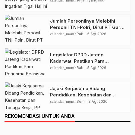
calendar_month
14 jam yang lalu
Jumlah Personilnya Melebihi
Personil TNI-Polri, Dirut PT Garda
Total Security Klaten Tegaskan
calendar_month
Rabu, 5 Agt 2026
Jangan Sepelekan Profesi
Satpam
Legislator DPRD Jateng
Kadarwati Pastikan Para
Penerima Beasiswa PIP Aspirasi
calendar_month
Rabu, 5 Agt 2026
Puan Maharani Tepat Sasaran
Jajaki Kerjasama Bidang
Pendidikan, Kesehatan dan
Tenaga Kerja, PP Muhamamdiyah
calendar_month
Senin, 3 Agt 2026
Terima Kunjungan Dubes Qatar
REKOMENDASI UNTUK ANDA