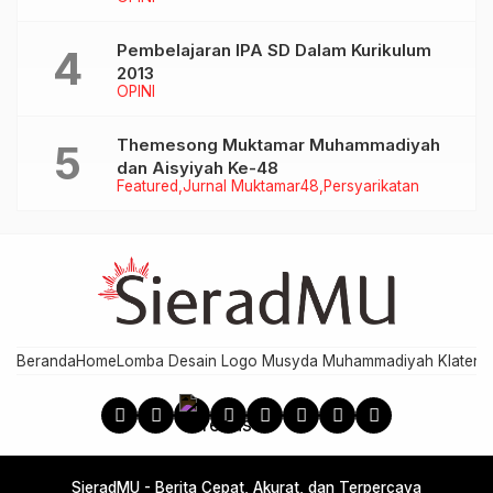
Pembelajaran IPA SD Dalam Kurikulum
2013
OPINI
Themesong Muktamar Muhammadiyah
dan Aisyiyah Ke-48
Featured
Jurnal Muktamar48
Persyarikatan
Beranda
Home
Lomba Desain Logo Musyda Muhammadiyah Klaten
M
SieradMU - Berita Cepat, Akurat, dan Terpercaya