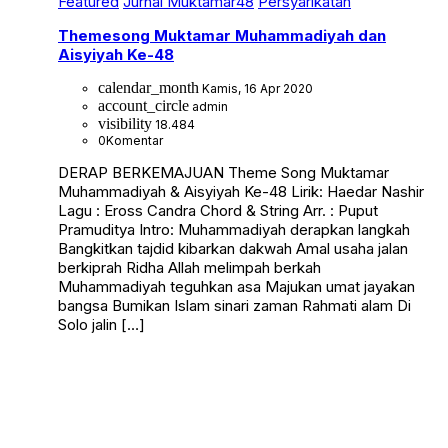
Featured
Jurnal Muktamar48
Persyarikatan
Themesong Muktamar Muhammadiyah dan
Aisyiyah Ke-48
calendar_month
Kamis, 16 Apr 2020
account_circle
admin
visibility
18.484
0
Komentar
DERAP BERKEMAJUAN Theme Song Muktamar
Muhammadiyah & Aisyiyah Ke-48 Lirik: Haedar Nashir
Lagu : Eross Candra Chord & String Arr. : Puput
Pramuditya Intro: Muhammadiyah derapkan langkah
Bangkitkan tajdid kibarkan dakwah Amal usaha jalan
berkiprah Ridha Allah melimpah berkah
Muhammadiyah teguhkan asa Majukan umat jayakan
bangsa Bumikan Islam sinari zaman Rahmati alam Di
Solo jalin […]