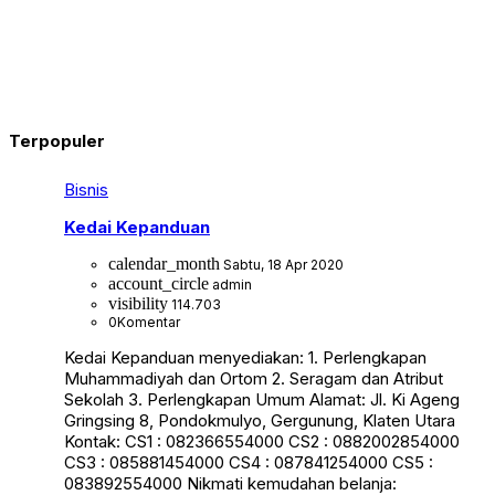
Terpopuler
Bisnis
Kedai Kepanduan
calendar_month
Sabtu, 18 Apr 2020
account_circle
admin
visibility
114.703
0
Komentar
Kedai Kepanduan menyediakan: 1. Perlengkapan
Muhammadiyah dan Ortom 2. Seragam dan Atribut
Sekolah 3. Perlengkapan Umum Alamat: Jl. Ki Ageng
Gringsing 8, Pondokmulyo, Gergunung, Klaten Utara
Kontak: CS1 : 082366554000 CS2 : 0882002854000
CS3 : 085881454000 CS4 : 087841254000 CS5 :
083892554000 Nikmati kemudahan belanja: