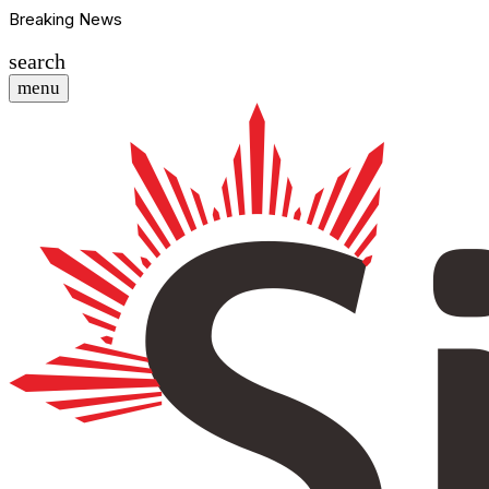
Breaking News
search
menu