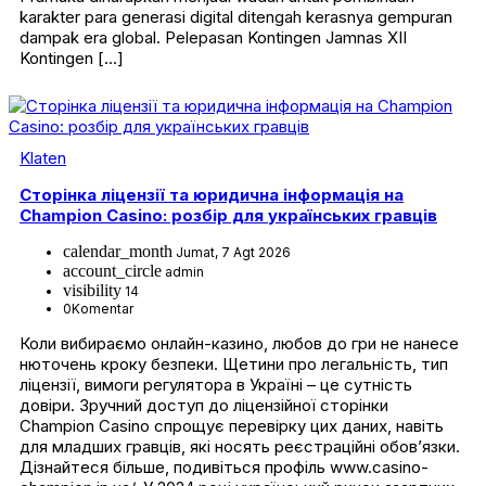
karakter para generasi digital ditengah kerasnya gempuran
dampak era global. Pelepasan Kontingen Jamnas XII
Kontingen […]
Klaten
Сторінка ліцензії та юридична інформація на
Champion Casino: розбір для українських гравців
calendar_month
Jumat, 7 Agt 2026
account_circle
admin
visibility
14
0
Komentar
Коли вибираємо онлайн-казино, любов до гри не нанесе
нюточень кроку безпеки. Щетини про легальність, тип
ліцензії, вимоги регулятора в Україні – це сутність
довіри. Зручний доступ до ліцензійної сторінки
Champion Casino спрощує перевірку цих даних, навіть
для младших гравців, які носять реєстраційні обов’язки.
Дізнайтеся більше, подивіться профіль www.casino-