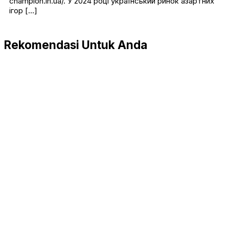
champion.in.ua/. У 2024 році український ринок азартних
ігор […]
Rekomendasi Untuk Anda