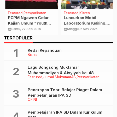
Featured
Persyarikatan
Featured
Klaten
PCPM Ngawen Gelar
Luncurkan Mobil
Kajian Umum “Youth
Laboratorium Keliling,
Islamic Circle”, Ubah
Bupati Klaten Minta
calendar_month
Sabtu, 27 Sep 2025
calendar_month
Minggu, 2 Nov 2025
Insecure Jadi Syukur
Nakes Bekerja Lebih
TERPOPULER
Optimal Tanpa Harus
Disidak
Kedai Kepanduan
Bisnis
Lagu Songsong Muktamar
Muhammadiyah & Aisyiyah ke-48
Featured
Jurnal Muktamar48
Persyarikatan
Penerapan Teori Belajar Piaget Dalam
Pembelanjaran IPA SD
OPINI
Pembelajaran IPA SD Dalam Kurikulum