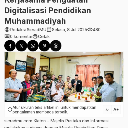
Digitalisasi Pendidikan
Muhammadiyah
account_circle
calendar_month
visibility
Redaksi SieradMU
Selasa, 8 Jul 2025
480
comment
print
0 komentar
Cetak
Atur ukuran teks artikel ini untuk mendapatkan
text_increase
info
text_decrease
pengalaman membaca terbaik.
sieradmu.com Klaten – Majelis Pustaka dan Informasi
melakukan audiensi dengan Majelis Pendidikan Dasar