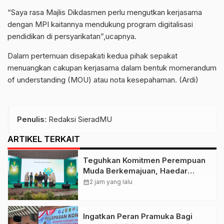
“Saya rasa Majlis Dikdasmen perlu mengutkan kerjasama
dengan MPI kaitannya mendukung program digitalisasi
pendidikan di persyarikatan”,ucapnya.
Dalam pertemuan disepakati kedua pihak sepakat
menuangkan cakupan kerjasama dalam bentuk momerandum
of understanding (MOU) atau nota kesepahaman. (Ardi)
Penulis
: Redaksi SieradMU
ARTIKEL TERKAIT
Teguhkan Komitmen Perempuan
Muda Berkemajuan, Haedar
Nashir Buka Muktamar ke-15
calendar_month
2 jam yang lalu
Nasyiatul Aisyiyah di Solo
Ingatkan Peran Pramuka Bagi