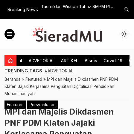
e-74, Wujudkan Visi
Tasmi’dan Wisuda Tahfiz SMPM Plus
Ciptakan 
search
Breaking News
l Aset Bank Klaten
Klara, Gunakan Metode Halaqoh
MBS Klat
Santri Bisa Hafal 7 Juz
BA di Li
menu
light_mode
home
4
ADVETORIAL
ARTIKEL
Bisnis
Covid-19
Fe
TRENDING TAGS
#ADVETORIAL
Beranda
»
Featured
»
MPI dan Majelis Dikdasmen PNF PDM
Klaten Jajaki Kerjasama Penguatan Digitalisasi Pendidikan
Muhammadiyah
Featured
Persyarikatan
MPI dan Majelis Dikdasmen
PNF PDM Klaten Jajaki
Kerjasama Penguatan