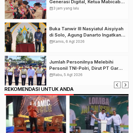
Generasi Digital, Ketua Mabicab
Gerakan Pramuka Klaten Lepas
calendar_month
3 jam yang lalu
Puluhan Peserta Jamnas XII
Buka Tanwir III Nasyiatul Aisyiyah
di Solo, Agung Danarto Ingatkan
Tigal Hal Ini Untuk Para Kader NA
calendar_month
Kamis, 6 Agt 2026
Jumlah Personilnya Melebihi
Personil TNI-Polri, Dirut PT Garda
Total Security Klaten Tegaskan
calendar_month
Rabu, 5 Agt 2026
Jangan Sepelekan Profesi
Satpam
REKOMENDASI UNTUK ANDA