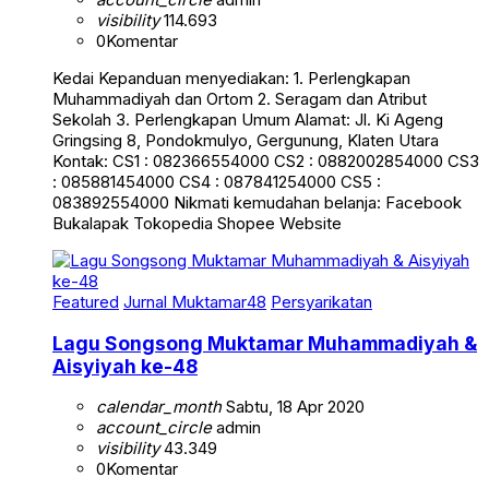
visibility
114.693
0
Komentar
Kedai Kepanduan menyediakan: 1. Perlengkapan
Muhammadiyah dan Ortom 2. Seragam dan Atribut
Sekolah 3. Perlengkapan Umum Alamat: Jl. Ki Ageng
Gringsing 8, Pondokmulyo, Gergunung, Klaten Utara
Kontak: CS1 : 082366554000 CS2 : 0882002854000 CS3
: 085881454000 CS4 : 087841254000 CS5 :
083892554000 Nikmati kemudahan belanja: Facebook
Bukalapak Tokopedia Shopee Website
Featured
Jurnal Muktamar48
Persyarikatan
Lagu Songsong Muktamar Muhammadiyah &
Aisyiyah ke-48
calendar_month
Sabtu, 18 Apr 2020
account_circle
admin
visibility
43.349
0
Komentar