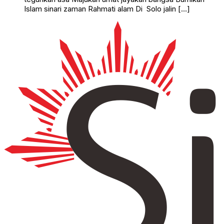
Islam sinari zaman Rahmati alam Di Solo jalin […]