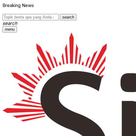
Breaking News
search
search
menu