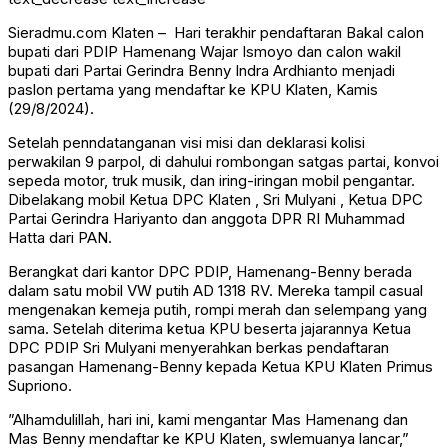
Sieradmu.com Klaten – Hari terakhir pendaftaran Bakal calon
bupati dari PDIP Hamenang Wajar Ismoyo dan calon wakil
bupati dari Partai Gerindra Benny Indra Ardhianto menjadi
paslon pertama yang mendaftar ke KPU Klaten, Kamis
(29/8/2024).
Setelah penndatanganan visi misi dan deklarasi kolisi
perwakilan 9 parpol, di dahului rombongan satgas partai, konvoi
sepeda motor, truk musik, dan iring-iringan mobil pengantar.
Dibelakang mobil Ketua DPC Klaten , Sri Mulyani , Ketua DPC
Partai Gerindra Hariyanto dan anggota DPR RI Muhammad
Hatta dari PAN.
Berangkat dari kantor DPC PDIP, Hamenang-Benny berada
dalam satu mobil VW putih AD 1318 RV. Mereka tampil casual
mengenakan kemeja putih, rompi merah dan selempang yang
sama. Setelah diterima ketua KPU beserta jajarannya Ketua
DPC PDIP Sri Mulyani menyerahkan berkas pendaftaran
pasangan Hamenang-Benny kepada Ketua KPU Klaten Primus
Supriono.
”Alhamdulillah, hari ini, kami mengantar Mas Hamenang dan
Mas Benny mendaftar ke KPU Klaten, swlemuanya lancar,”