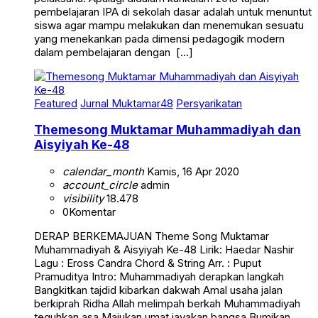
pembelajaran IPA di sekolah dasar adalah untuk menuntut
siswa agar mampu melakukan dan menemukan sesuatu
yang menekankan pada dimensi pedagogik modern
dalam pembelajaran dengan […]
Featured
Jurnal Muktamar48
Persyarikatan
Themesong Muktamar Muhammadiyah dan
Aisyiyah Ke-48
calendar_month
Kamis, 16 Apr 2020
account_circle
admin
visibility
18.478
0
Komentar
DERAP BERKEMAJUAN Theme Song Muktamar
Muhammadiyah & Aisyiyah Ke-48 Lirik: Haedar Nashir
Lagu : Eross Candra Chord & String Arr. : Puput
Pramuditya Intro: Muhammadiyah derapkan langkah
Bangkitkan tajdid kibarkan dakwah Amal usaha jalan
berkiprah Ridha Allah melimpah berkah Muhammadiyah
teguhkan asa Majukan umat jayakan bangsa Bumikan