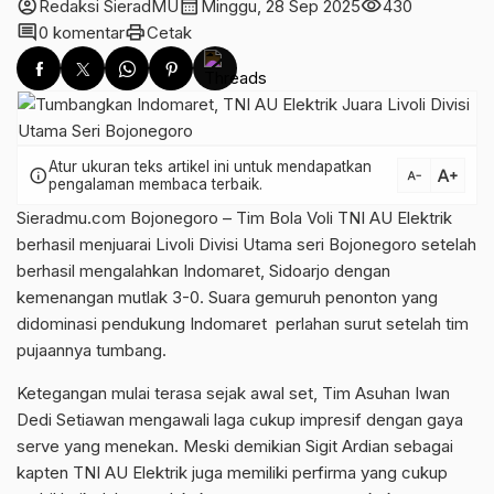
account_circle
calendar_month
visibility
Redaksi SieradMU
Minggu, 28 Sep 2025
430
comment
print
0 komentar
Cetak
Atur ukuran teks artikel ini untuk mendapatkan
text_increase
info
text_decrease
pengalaman membaca terbaik.
Sieradmu.com Bojonegoro – Tim Bola Voli TNI AU Elektrik
berhasil menjuarai Livoli Divisi Utama seri Bojonegoro setelah
berhasil mengalahkan Indomaret, Sidoarjo dengan
kemenangan mutlak 3-0. Suara gemuruh penonton yang
didominasi pendukung Indomaret perlahan surut setelah tim
pujaannya tumbang.
Ketegangan mulai terasa sejak awal set, Tim Asuhan Iwan
Dedi Setiawan mengawali laga cukup impresif dengan gaya
serve yang menekan. Meski demikian Sigit Ardian sebagai
kapten TNI AU Elektrik juga memiliki perfirma yang cukup