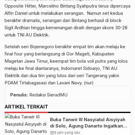
Opposite Hitter, Marcelino Bintang Syahputra terus dipercaya
Alfin Daniel untuk melakukan serangan. Namun set kedua
berakhir dramatis, serangan dari Bintang berhasil di block
Sigit Ardhian hingga kemenangan diraih dengan skore 30-28
untuk TNI AU Elektrik.
Setelah seri Bojenegoro berakhir empat tim akan melaju ke
final four yang berlangsung di Gor Mageti, Kabupaten
Magetan Jawa Timur, keempat tim bola voli putra yang lolos
melaju ke final diantaranya, Indomaret Sidoarjo, TNI AU
Elektrik dan dua tim yang lolos dari seri Tangerang yakni
PDAM Tirtabagasasi dan Lavani Navy. (nur)
Penulis
: Redaksi SieradMU
ARTIKEL TERKAIT
Buka Tanwir III Nasyiatul Aisyiyah
di Solo, Agung Danarto Ingatkan
Tigal Hal Ini Untuk Para Kader NA
calendar_month
9 jam yang lalu