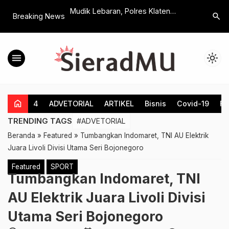
l HUT Ri Ke-79
Mudik Lebaran, Polres Klaten
Silatura
search
Breaking News
engamuk, Kades
Siapkan Skenario Antiipasi
Sampaika
 Hingga Pingsan
Kemacetan di Dua Exit Tol
Hingga K
Fungsional
KRIS
menu
light_mode
home
4
ADVETORIAL
ARTIKEL
Bisnis
Covid-19
Fe
TRENDING TAGS
#ADVETORIAL
Beranda
»
Featured
»
Tumbangkan Indomaret, TNI AU Elektrik
Juara Livoli Divisi Utama Seri Bojonegoro
Featured
SPORT
Tumbangkan Indomaret, TNI
AU Elektrik Juara Livoli Divisi
Utama Seri Bojonegoro