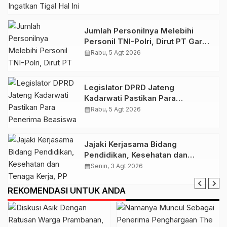
Jumlah Personilnya Melebihi
Personil TNI-Polri, Dirut PT Garda
Total Security Klaten Tegaskan
calendar_month
Rabu, 5 Agt 2026
Jangan Sepelekan Profesi
Satpam
Legislator DPRD Jateng
Kadarwati Pastikan Para
Penerima Beasiswa PIP Aspirasi
calendar_month
Rabu, 5 Agt 2026
Puan Maharani Tepat Sasaran
Jajaki Kerjasama Bidang
Pendidikan, Kesehatan dan
Tenaga Kerja, PP Muhamamdiyah
calendar_month
Senin, 3 Agt 2026
Terima Kunjungan Dubes Qatar
REKOMENDASI UNTUK ANDA