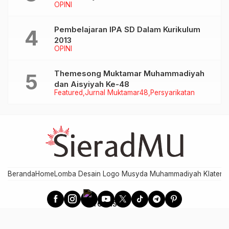
OPINI
Pembelajaran IPA SD Dalam Kurikulum
2013
OPINI
Themesong Muktamar Muhammadiyah
dan Aisyiyah Ke-48
Featured
Jurnal Muktamar48
Persyarikatan
Beranda
Home
Lomba Desain Logo Musyda Muhammadiyah Klaten
M