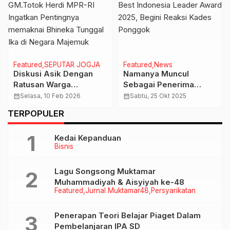
Featured
SEPUTAR JOGJA
Featured
News
Diskusi Asik Dengan
Namanya Muncul
Ratusan Warga
Sebagai Penerima
Prambanan, GM.Totok
Penghargaan The Best
calendar_month
Selasa, 10 Feb 2026
calendar_month
Sabtu, 25 Okt 2025
Herdi MPR-RI Ingatkan
Indonesia Leader
TERPOPULER
Pentingnya memaknai
Award 2025, Begini
Bhineka Tunggal Ika di
Reaksi Kades Ponggok
Kedai Kepanduan
Negara Majemuk
Bisnis
Lagu Songsong Muktamar
Muhammadiyah & Aisyiyah ke-48
Featured
Jurnal Muktamar48
Persyarikatan
Penerapan Teori Belajar Piaget Dalam
Pembelanjaran IPA SD