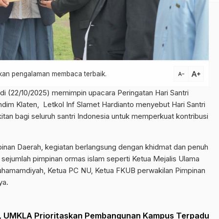
text_increase
atkan pengalaman membaca terbaik.
text_decrease
di (22/10/2025) memimpin upacara Peringatan Hari Santri
andim Klaten, Letkol Inf Slamet Hardianto menyebut Hari Santri
an bagi seluruh santri Indonesia untuk memperkuat kontribusi
impinan Daerah, kegiatan berlangsung dengan khidmat dan penuh
 sejumlah pimpinan ormas islam seperti Ketua Mejalis Ulama
Muhamamdiyah, Ketua PC NU, Ketua FKUB perwakilan Pimpinan
ya.
, UMKLA Prioritaskan Pembangunan Kampus Terpadu