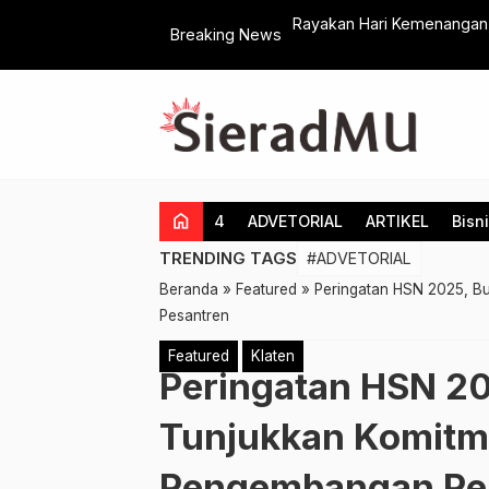
Rayakan Hari Kemenangan, 
Breaking News
Penjuru Klaten
home
4
ADVETORIAL
ARTIKEL
Bisn
TRENDING TAGS
#ADVETORIAL
Beranda
»
Featured
»
Peringatan HSN 2025, B
Pesantren
Featured
Klaten
Peringatan HSN 20
Tunjukkan Komit
Pengembangan Pe