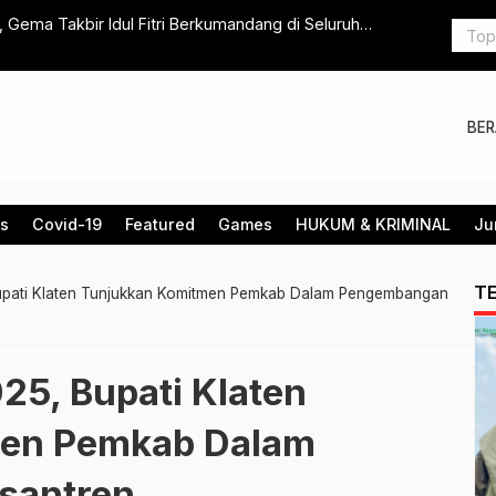
Gema Takbir Idul Fitri Berkumandang di Seluruh
Ramadhan P
Kaki Palsu
BE
is
Covid-19
Featured
Games
HUKUM & KRIMINAL
Ju
T
upati Klaten Tunjukkan Komitmen Pemkab Dalam Pengembangan
25, Bupati Klaten
men Pemkab Dalam
santren