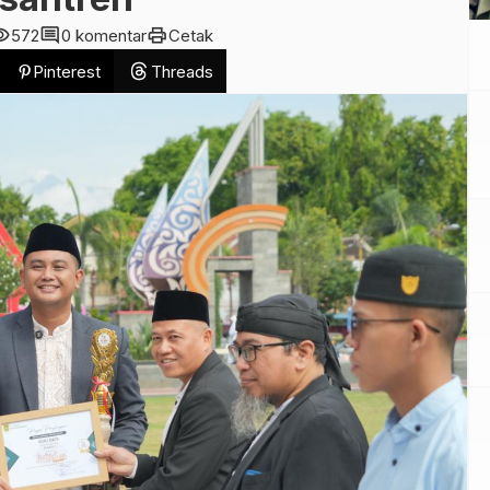
ility
comment
print
572
0 komentar
Cetak
Pinterest
Threads