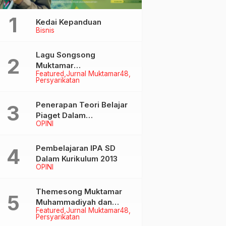
Kedai Kepanduan
Bisnis
Lagu Songsong
Muktamar
Featured
Jurnal Muktamar48
Muhammadiyah &
Persyarikatan
Aisyiyah ke-48
Penerapan Teori Belajar
Piaget Dalam
OPINI
Pembelanjaran IPA SD
Pembelajaran IPA SD
Dalam Kurikulum 2013
OPINI
Themesong Muktamar
Muhammadiyah dan
Featured
Jurnal Muktamar48
Aisyiyah Ke-48
Persyarikatan