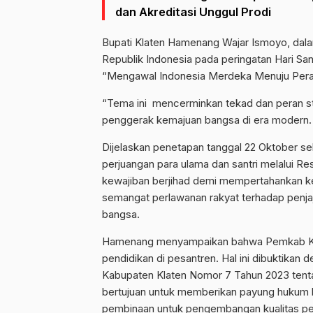
dan Akreditasi Unggul Prodi
Bupati Klaten Hamenang Wajar Ismoyo, da
Republik Indonesia pada peringatan Hari Sa
“Mengawal Indonesia Merdeka Menuju Pera
“Tema ini mencerminkan tekad dan peran st
penggerak kemajuan bangsa di era modern.
Dijelaskan penetapan tanggal 22 Oktober s
perjuangan para ulama dan santri melalui Re
kewajiban berjihad demi mempertahankan 
semangat perlawanan rakyat terhadap penja
bangsa.
Hamenang menyampaikan bahwa Pemkab Kl
pendidikan di pesantren. Hal ini dibuktikan
Kabupaten Klaten Nomor 7 Tahun 2023 tenta
bertujuan untuk memberikan payung hukum b
pembinaan untuk pengembangan kualitas pes