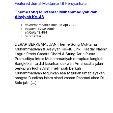
Featured
Jurnal Muktamar48
Persyarikatan
Themesong Muktamar Muhammadiyah dan
Aisyiyah Ke-48
calendar_month
Kamis, 16 Apr 2020
account_circle
admin
visibility
18.484
0
Komentar
DERAP BERKEMAJUAN Theme Song Muktamar
Muhammadiyah & Aisyiyah Ke-48 Lirik: Haedar Nashir
Lagu : Eross Candra Chord & String Arr. : Puput
Pramuditya Intro: Muhammadiyah derapkan langkah
Bangkitkan tajdid kibarkan dakwah Amal usaha jalan
berkiprah Ridha Allah melimpah berkah
Muhammadiyah teguhkan asa Majukan umat jayakan
bangsa Bumikan Islam sinari zaman Rahmati alam Di
Solo jalin […]