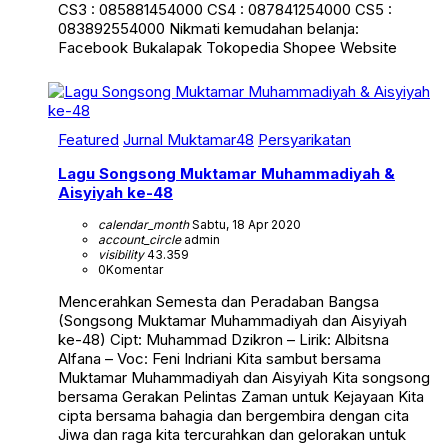
CS3 : 085881454000 CS4 : 087841254000 CS5 :
083892554000 Nikmati kemudahan belanja:
Facebook Bukalapak Tokopedia Shopee Website
Featured
Jurnal Muktamar48
Persyarikatan
Lagu Songsong Muktamar Muhammadiyah &
Aisyiyah ke-48
calendar_month
Sabtu, 18 Apr 2020
account_circle
admin
visibility
43.359
0
Komentar
Mencerahkan Semesta dan Peradaban Bangsa
(Songsong Muktamar Muhammadiyah dan Aisyiyah
ke-48) Cipt: Muhammad Dzikron – Lirik: Albitsna
Alfana – Voc: Feni Indriani Kita sambut bersama
Muktamar Muhammadiyah dan Aisyiyah Kita songsong
bersama Gerakan Pelintas Zaman untuk Kejayaan Kita
cipta bersama bahagia dan bergembira dengan cita
Jiwa dan raga kita tercurahkan dan gelorakan untuk