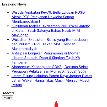
Breaking News
Wisuda Angkatan Ke-76, Bella Lulusan PGSD,
Meski PTS Pelayanan Unwidha Sangat
Membanggakan !
Kunjungan Majelis Dikdasmen PNF PWM Jateng
di Klaten, Salah Satunya Bahas Nasib MIM
Mayungan
Wujudkan Ekosistem Bisnis yang Berkeadaban
dan Inklusif, KPPU Teken MoU Dengan
Muhammadiyah
Antisipasi Lonjakan Penumpang di Momen
Liburan Sekolah, Daop 6 Siapkan Tujuh KA
Tambahan
Momentum Kebangkitan SOKSI, Depinas Sebut
Persiapan Pelaksanaan Munas XII Sudah 80%
Jatam Tulung Lakukan Panen Raya Jagung Diatas
Lahan Wakaf, Hama Tikus Masih Menjadi Musuh
Petani
search
menu