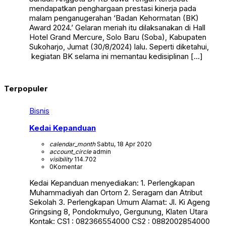
mendapatkan penghargaan prestasi kinerja pada
malam penganugerahan ‘Badan Kehormatan (BK)
Award 2024.’ Gelaran meriah itu dilaksanakan di Hall
Hotel Grand Mercure, Solo Baru (Soba), Kabupaten
Sukoharjo, Jumat (30/8/2024) lalu. Seperti diketahui,
kegiatan BK selama ini memantau kedisiplinan […]
Terpopuler
Bisnis
Kedai Kepanduan
calendar_month
Sabtu, 18 Apr 2020
account_circle
admin
visibility
114.702
0
Komentar
Kedai Kepanduan menyediakan: 1. Perlengkapan
Muhammadiyah dan Ortom 2. Seragam dan Atribut
Sekolah 3. Perlengkapan Umum Alamat: Jl. Ki Ageng
Gringsing 8, Pondokmulyo, Gergunung, Klaten Utara
Kontak: CS1 : 082366554000 CS2 : 0882002854000