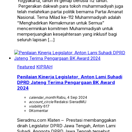
Yogyakarta, tahun ini genap berusia 112 tahun.
Pergerakan dakwah para tokoh muhammadiyah juga
telah melahirkan partai politik bernama Partai Amanat
Nasional. Tema Milad ke-112 Muhammadiyah adalah
“Menghadirkan Kemakmuran untuk Semua”
mencerminkan komitmen Muhammadiyah untuk
memperjuangkan kesejahteraan yang inklusif bagi
seluruh lapisan […]
Featured
KIPRAH
Penilaian Kinerja Legislator, Anton Lami Suhadi
DPRD Jateng Terima Pengargaan BK Award
2024
calendar_month
Rabu, 4 Sep 2024
account_circle
Redaksi SieradMU
visibility
617
0
Komentar
Sieradmu.com Klaten – Prestasi membanggakan
diraih Legislator DPRD Jawa Tengah, Anton Lami
Suhadi. Anggota DPRD Jawa Tengah tersebut