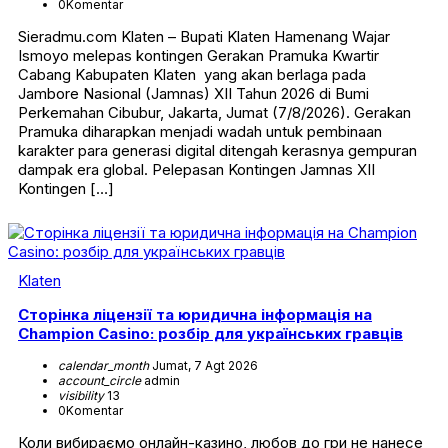
0
Komentar
Sieradmu.com Klaten – Bupati Klaten Hamenang Wajar
Ismoyo melepas kontingen Gerakan Pramuka Kwartir
Cabang Kabupaten Klaten yang akan berlaga pada
Jambore Nasional (Jamnas) XII Tahun 2026 di Bumi
Perkemahan Cibubur, Jakarta, Jumat (7/8/2026). Gerakan
Pramuka diharapkan menjadi wadah untuk pembinaan
karakter para generasi digital ditengah kerasnya gempuran
dampak era global. Pelepasan Kontingen Jamnas XII
Kontingen […]
Klaten
Сторінка ліцензії та юридична інформація на
Champion Casino: розбір для українських гравців
calendar_month
Jumat, 7 Agt 2026
account_circle
admin
visibility
13
0
Komentar
Коли вибираємо онлайн-казино, любов до гри не нанесе