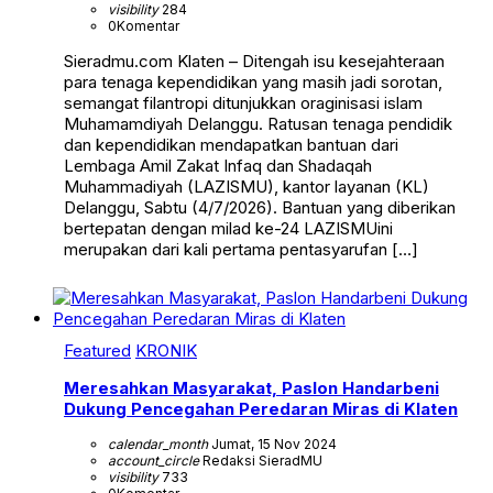
visibility
284
0
Komentar
Sieradmu.com Klaten – Ditengah isu kesejahteraan
para tenaga kependidikan yang masih jadi sorotan,
semangat filantropi ditunjukkan oraginisasi islam
Muhamamdiyah Delanggu. Ratusan tenaga pendidik
dan kependidikan mendapatkan bantuan dari
Lembaga Amil Zakat Infaq dan Shadaqah
Muhammadiyah (LAZISMU), kantor layanan (KL)
Delanggu, Sabtu (4/7/2026). Bantuan yang diberikan
bertepatan dengan milad ke-24 LAZISMUini
merupakan dari kali pertama pentasyarufan […]
Featured
KRONIK
Meresahkan Masyarakat, Paslon Handarbeni
Dukung Pencegahan Peredaran Miras di Klaten
calendar_month
Jumat, 15 Nov 2024
account_circle
Redaksi SieradMU
visibility
733