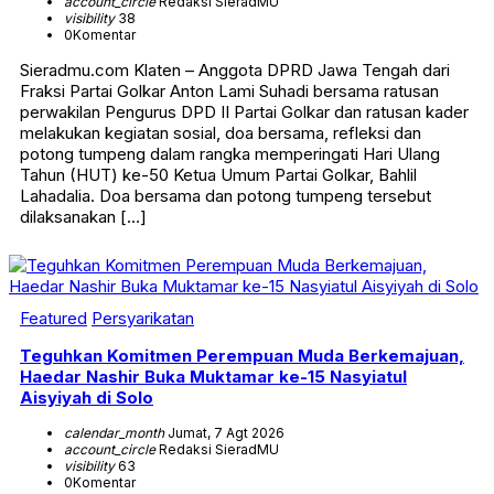
account_circle
Redaksi SieradMU
visibility
38
0
Komentar
Sieradmu.com Klaten – Anggota DPRD Jawa Tengah dari
Fraksi Partai Golkar Anton Lami Suhadi bersama ratusan
perwakilan Pengurus DPD II Partai Golkar dan ratusan kader
melakukan kegiatan sosial, doa bersama, refleksi dan
potong tumpeng dalam rangka memperingati Hari Ulang
Tahun (HUT) ke-50 Ketua Umum Partai Golkar, Bahlil
Lahadalia. Doa bersama dan potong tumpeng tersebut
dilaksanakan […]
Featured
Persyarikatan
Teguhkan Komitmen Perempuan Muda Berkemajuan,
Haedar Nashir Buka Muktamar ke-15 Nasyiatul
Aisyiyah di Solo
calendar_month
Jumat, 7 Agt 2026
account_circle
Redaksi SieradMU
visibility
63
0
Komentar