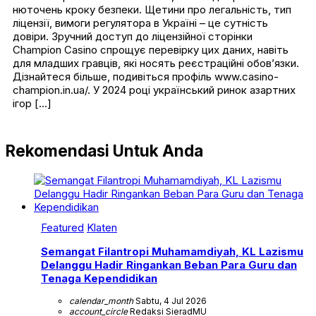
нюточень кроку безпеки. Щетини про легальність, тип
ліцензії, вимоги регулятора в Україні – це сутність
довіри. Зручний доступ до ліцензійної сторінки
Champion Casino спрощує перевірку цих даних, навіть
для младших гравців, які носять реєстраційні обов’язки.
Дізнайтеся більше, подивіться профіль www.casino-
champion.in.ua/. У 2024 році український ринок азартних
ігор […]
Rekomendasi Untuk Anda
Featured
Klaten
Semangat Filantropi Muhamamdiyah, KL Lazismu
Delanggu Hadir Ringankan Beban Para Guru dan
Tenaga Kependidikan
calendar_month
Sabtu, 4 Jul 2026
account_circle
Redaksi SieradMU