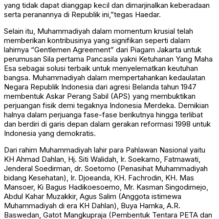
yang tidak dapat dianggap kecil dan dimarjinalkan keberadaan
serta peranannya di Republik ini,”tegas Haedar.
Selain itu, Muhammadiyah dalam momentum krusial telah
memberikan kontribusinya yang signifikan seperti dalam
lahirnya “Gentlemen Agreement” dari Piagam Jakarta untuk
perumusan Sila pertama Pancasila yakni Ketuhanan Yang Maha
Esa sebagai solusi terbaik untuk menyelematkan keutuhan
bangsa. Muhammadiyah dalam mempertahankan kedaulatan
Negara Republik Indonesia dari agresi Belanda tahun 1947
membentuk Askar Perang Sabil (APS) yang membuktikan
perjuangan fisik demi tegaknya Indonesia Merdeka. Demikian
halnya dalam perjuanga fase-fase berikutnya hingga terlibat
dan berdiri di garis depan dalam gerakan reformasi 1998 untuk
Indonesia yang demokratis.
Dari rahim Muhammadiyah lahir para Pahlawan Nasional yaitu
KH Ahmad Dahlan, Hj. Siti Walidah, Ir. Soekarno, Fatmawati,
Jenderal Soedirman, dr. Soetomo (Penasihat Muhammadiyah
bidang Kesehatan), Ir. Djoeanda, KH. Fachrodin, KH. Mas
Mansoer, Ki Bagus Hadikoesoemo, Mr. Kasman Singodimejo,
Abdul Kahar Muzakkir, Agus Salim (Anggota istimewa
Muhammadiyah di era KH Dahlan), Buya Hamka, A.R.
Baswedan, Gatot Mangkupraja (Pembentuk Tentara PETA dan