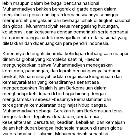
lebih maupun dalam berbagai bencana nasional
Muhammadiyah bahkan bergerak di garda depan dalam
menjalankan peran dan kiprah kemanusiaannya sehingga
memperoleh pengakuan dari berbagai pihak di tingkat nasional
dan global. Muhammadiyah terus menggalang hubungan,
kolaborasi, dan kerjasama dengan pemerintah serta berbagai
komponen bangsa untuk mewujudkan cita-cita nasional yang
diletakkan dan diperjuangkan para pendiri Indonesia.
Karenanya di tengah dinamika kehidupan kebangsaan maupun
dinamika global yang kompleks saat ini, Haedar
mengungkapkan bahwa Muhammadiyah menegaskan
komitmen, pandangan, dan kiprah perjuangannya sebagai
berikut, Muhammadiyah adalah organisasi keagamaan dan
kemasyarakatan yang kehadirannya senantiasa
mengedepankan Risalah Islam Berkemajuan dalam
menghadapi kehidupan di berbagai bidang dengan
mengutamakan sebesar-besarnya kemaslahatan dan
tercegahnya kemudaratan bagi hajat hidup bangsa.
Muhammadiyah sebagai Gerakan Islam Berkemajuan terus
bergerak demi tegaknya keadaban, perdamaian,
kesejahteraan, persatuan, keadilan, kebaikan, dan kemajuan
dalam kehidupan bangsa Indonesia maupun di ranah global
yang rahmatan lil-‘alamin. Muhammadiyah senantisa