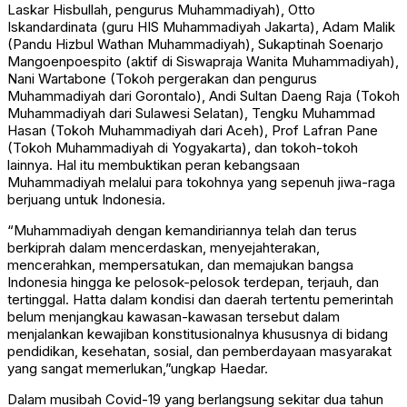
Laskar Hisbullah, pengurus Muhammadiyah), Otto
Iskandardinata (guru HIS Muhammadiyah Jakarta), Adam Malik
(Pandu Hizbul Wathan Muhammadiyah), Sukaptinah Soenarjo
Mangoenpoespito (aktif di Siswapraja Wanita Muhammadiyah),
Nani Wartabone (Tokoh pergerakan dan pengurus
Muhammadiyah dari Gorontalo), Andi Sultan Daeng Raja (Tokoh
Muhammadiyah dari Sulawesi Selatan), Tengku Muhammad
Hasan (Tokoh Muhammadiyah dari Aceh), Prof Lafran Pane
(Tokoh Muhammadiyah di Yogyakarta), dan tokoh-tokoh
lainnya. Hal itu membuktikan peran kebangsaan
Muhammadiyah melalui para tokohnya yang sepenuh jiwa-raga
berjuang untuk Indonesia.
“Muhammadiyah dengan kemandiriannya telah dan terus
berkiprah dalam mencerdaskan, menyejahterakan,
mencerahkan, mempersatukan, dan memajukan bangsa
Indonesia hingga ke pelosok-pelosok terdepan, terjauh, dan
tertinggal. Hatta dalam kondisi dan daerah tertentu pemerintah
belum menjangkau kawasan-kawasan tersebut dalam
menjalankan kewajiban konstitusionalnya khususnya di bidang
pendidikan, kesehatan, sosial, dan pemberdayaan masyarakat
yang sangat memerlukan,”ungkap Haedar.
Dalam musibah Covid-19 yang berlangsung sekitar dua tahun