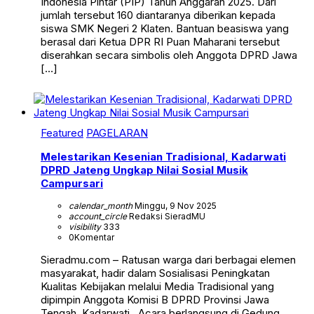
Indonesia Pintar (PIP) Tahun Anggaran 2025. Dari
jumlah tersebut 160 diantaranya diberikan kepada
siswa SMK Negeri 2 Klaten. Bantuan beasiswa yang
berasal dari Ketua DPR RI Puan Maharani tersebut
diserahkan secara simbolis oleh Anggota DPRD Jawa
[…]
Featured
PAGELARAN
Melestarikan Kesenian Tradisional, Kadarwati
DPRD Jateng Ungkap Nilai Sosial Musik
Campursari
calendar_month
Minggu, 9 Nov 2025
account_circle
Redaksi SieradMU
visibility
333
0
Komentar
Sieradmu.com – Ratusan warga dari berbagai elemen
masyarakat, hadir dalam Sosialisasi Peningkatan
Kualitas Kebijakan melalui Media Tradisional yang
dipimpin Anggota Komisi B DPRD Provinsi Jawa
Tengah, Kadarwati . Acara berlangsung di Gedung