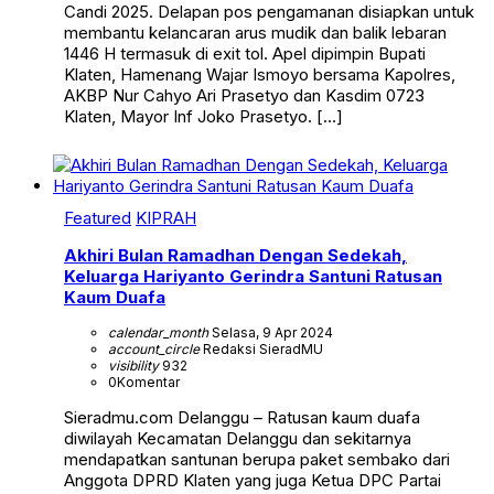
Candi 2025. Delapan pos pengamanan disiapkan untuk
membantu kelancaran arus mudik dan balik lebaran
1446 H termasuk di exit tol. Apel dipimpin Bupati
Klaten, Hamenang Wajar Ismoyo bersama Kapolres,
AKBP Nur Cahyo Ari Prasetyo dan Kasdim 0723
Klaten, Mayor Inf Joko Prasetyo. […]
Featured
KIPRAH
Akhiri Bulan Ramadhan Dengan Sedekah,
Keluarga Hariyanto Gerindra Santuni Ratusan
Kaum Duafa
calendar_month
Selasa, 9 Apr 2024
account_circle
Redaksi SieradMU
visibility
932
0
Komentar
Sieradmu.com Delanggu – Ratusan kaum duafa
diwilayah Kecamatan Delanggu dan sekitarnya
mendapatkan santunan berupa paket sembako dari
Anggota DPRD Klaten yang juga Ketua DPC Partai