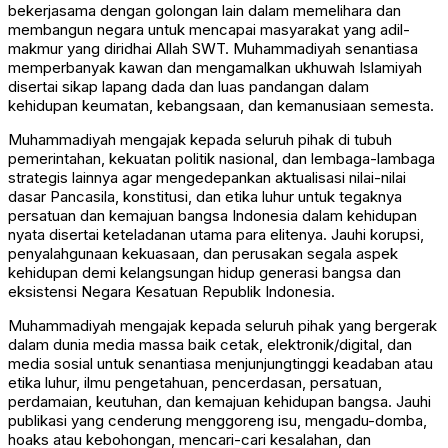
bekerjasama dengan golongan lain dalam memelihara dan
membangun negara untuk mencapai masyarakat yang adil-
makmur yang diridhai Allah SWT. Muhammadiyah senantiasa
memperbanyak kawan dan mengamalkan ukhuwah Islamiyah
disertai sikap lapang dada dan luas pandangan dalam
kehidupan keumatan, kebangsaan, dan kemanusiaan semesta.
Muhammadiyah mengajak kepada seluruh pihak di tubuh
pemerintahan, kekuatan politik nasional, dan lembaga-lambaga
strategis lainnya agar mengedepankan aktualisasi nilai-nilai
dasar Pancasila, konstitusi, dan etika luhur untuk tegaknya
persatuan dan kemajuan bangsa Indonesia dalam kehidupan
nyata disertai keteladanan utama para elitenya. Jauhi korupsi,
penyalahgunaan kekuasaan, dan perusakan segala aspek
kehidupan demi kelangsungan hidup generasi bangsa dan
eksistensi Negara Kesatuan Republik Indonesia.
Muhammadiyah mengajak kepada seluruh pihak yang bergerak
dalam dunia media massa baik cetak, elektronik/digital, dan
media sosial untuk senantiasa menjunjungtinggi keadaban atau
etika luhur, ilmu pengetahuan, pencerdasan, persatuan,
perdamaian, keutuhan, dan kemajuan kehidupan bangsa. Jauhi
publikasi yang cenderung menggoreng isu, mengadu-domba,
hoaks atau kebohongan, mencari-cari kesalahan, dan