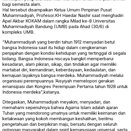
bagi semesta alam.
Hal tersebut disampaikan Ketua Umum Pimpinan Pusat
Muhammadiyah, Profesor.KH Haedar Nashir saat menghadiri
Apel Akbar KOKAM dalam rangka Milad ke-8 Universitas
Muhammadiyah Bandung (UMB) pada Ahad (30/6) di
kompleks UMB.
“Muhammadiyah yang berdiri tahun 1912 menyadari betul
bangsa Indonesia saat itu hidup dalam cengkeraman
penjajahan dengan kondisi kehidupan yang tertinggal di segala
bidang. Bangsa Indonesia niscaya bangkit memperbarui
kesadaran, alam pikiran, sikap, dan tindakan agar memiliki
martabat diri, kemandirian, keberdayaan, kedaulatan, dan
kemajuan layaknya bangsa merdeka. Muhammadiyah melalui
organisasi perempuannya ‘Aisyiyah memelopori gerakan
emansipasi dan Kongres Perempuan Pertama tahun 1928 untuk
Indonesia merdeka”,katanya.
Ditegaskan, Muhammadiyah meyakini, menyadari, dan
memahami sepenuhnya bahwa Agama Islam adalah ajaran
Tuhan yang mendorong umatnya untuk memiliki keimanan dan
ketakwaan yang kokoh membangun keshalihan, berilmu
pengetahuan dan berpikiran maju, bersatu dengan seluruh
golongan masyarakat dalam spirit kemanusiaan universal, serta