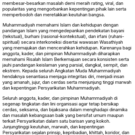
membesar-besarkan masalah demi meraih rating, viral, dan
popularitas yang mengorbankan kepentingan pihak lain serta
memperbodoh dan meretakkan keutuhan bangsa.
Muhammadiyah memahami Islam dan kehidupan dengan
pandangan Islam yang mengedepankan pendekatan bayani
(tekstual), burhani (rasional-kontekstual), dan irfani (ruhani-
spiritual) secara interkoneksi disertai wawasan Wasathiyah
yang memajukan dan mencerahkan kehidupan. Karenanya bagi
anggota, kader, dan pimpinan Muhammadiyah diharapkan
memahami Risalah Islam Berkemajuan secara konsisten serta
jauhi pandangan keislaman yang parsial, dangkal, sempit, dan
ekstrem. Kepada seluruh Angkatan Muda Muhammadiyah
hendaknya senantiasa menjaga integritas diri, menjadi insan
yang amanah, jujur, dan cerdas serta menjunjung tinggi marwah
dan kepentingan Persyarikatan Muhammadiyah.
Seluruh anggota, kader, dan pimpinan Muhammadiyah di
segenap tingkatan dan lini organisasi agar tetap bersikap
cerdas, seksama, dan bijaksana dalam menghadapi dinamika
dan masalah kebangsaan baik yang bersifat umum maupun
terkait Persyarikatan dalam satu barisan yang kokoh.
Junjungtinggi keutuhan, marwah, dan kepentingan
Persyarikatan sejalan prinsip, kepribadian, khittah, koridor, dan