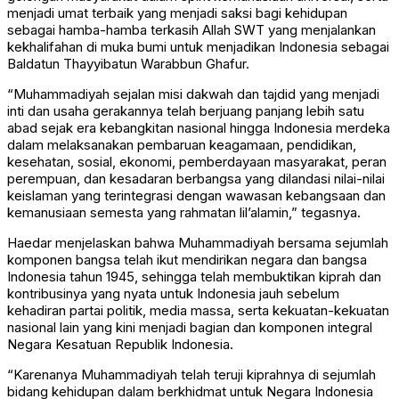
menjadi umat terbaik yang menjadi saksi bagi kehidupan
sebagai hamba-hamba terkasih Allah SWT yang menjalankan
kekhalifahan di muka bumi untuk menjadikan Indonesia sebagai
Baldatun Thayyibatun Warabbun Ghafur.
“Muhammadiyah sejalan misi dakwah dan tajdid yang menjadi
inti dan usaha gerakannya telah berjuang panjang lebih satu
abad sejak era kebangkitan nasional hingga Indonesia merdeka
dalam melaksanakan pembaruan keagamaan, pendidikan,
kesehatan, sosial, ekonomi, pemberdayaan masyarakat, peran
perempuan, dan kesadaran berbangsa yang dilandasi nilai-nilai
keislaman yang terintegrasi dengan wawasan kebangsaan dan
kemanusiaan semesta yang rahmatan lil’alamin,” tegasnya.
Haedar menjelaskan bahwa Muhammadiyah bersama sejumlah
komponen bangsa telah ikut mendirikan negara dan bangsa
Indonesia tahun 1945, sehingga telah membuktikan kiprah dan
kontribusinya yang nyata untuk Indonesia jauh sebelum
kehadiran partai politik, media massa, serta kekuatan-kekuatan
nasional lain yang kini menjadi bagian dan komponen integral
Negara Kesatuan Republik Indonesia.
“Karenanya Muhammadiyah telah teruji kiprahnya di sejumlah
bidang kehidupan dalam berkhidmat untuk Negara Indonesia