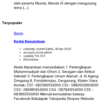
oleh peserta Musda. Musda IX dengan mengusung
tema […]
Terpopuler
Bisnis
Kedai Kepanduan
calendar_month
Sabtu, 18 Apr 2020
account_circle
admin
visibility
114.707
0
Komentar
Kedai Kepanduan menyediakan: 1. Perlengkapan
Muhammadiyah dan Ortom 2. Seragam dan Atribut
Sekolah 3. Perlengkapan Umum Alamat: Jl. Ki Ageng
Gringsing 8, Pondokmulyo, Gergunung, Klaten Utara
Kontak: CS1 : 082366554000 CS2 : 0882002854000
CS3 : 085881454000 CS4 : 087841254000 CS5 :
083892554000 Nikmati kemudahan belanja:
Facebook Bukalapak Tokopedia Shopee Website