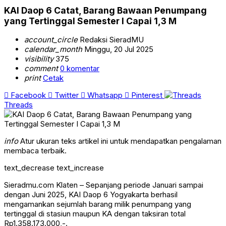
KAI Daop 6 Catat, Barang Bawaan Penumpang
yang Tertinggal Semester I Capai 1,3 M
account_circle
Redaksi SieradMU
calendar_month
Minggu, 20 Jul 2025
visibility
375
comment
0 komentar
print
Cetak
Facebook
Twitter
Whatsapp
Pinterest
Threads
info
Atur ukuran teks artikel ini untuk mendapatkan pengalaman
membaca terbaik.
text_decrease
text_increase
Sieradmu.com Klaten – Sepanjang periode Januari sampai
dengan Juni 2025, KAI Daop 6 Yogyakarta berhasil
mengamankan sejumlah barang milik penumpang yang
tertinggal di stasiun maupun KA dengan taksiran total
Rp1.358.173.000,-.