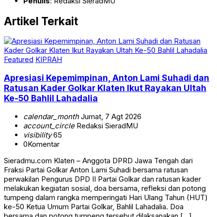
Penulis
: Redaksi SieradMU
Artikel Terkait
Featured
KIPRAH
Apresiasi Kepemimpinan, Anton Lami Suhadi dan
Ratusan Kader Golkar Klaten Ikut Rayakan Ultah
Ke-50 Bahlil Lahadalia
calendar_month
Jumat, 7 Agt 2026
account_circle
Redaksi SieradMU
visibility
65
0
Komentar
Sieradmu.com Klaten – Anggota DPRD Jawa Tengah dari
Fraksi Partai Golkar Anton Lami Suhadi bersama ratusan
perwakilan Pengurus DPD II Partai Golkar dan ratusan kader
melakukan kegiatan sosial, doa bersama, refleksi dan potong
tumpeng dalam rangka memperingati Hari Ulang Tahun (HUT)
ke-50 Ketua Umum Partai Golkar, Bahlil Lahadalia. Doa
bersama dan potong tumpeng tersebut dilaksanakan […]