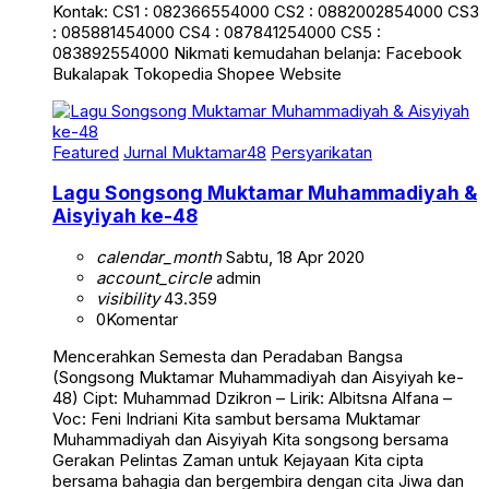
Kontak: CS1 : 082366554000 CS2 : 0882002854000 CS3
: 085881454000 CS4 : 087841254000 CS5 :
083892554000 Nikmati kemudahan belanja: Facebook
Bukalapak Tokopedia Shopee Website
Featured
Jurnal Muktamar48
Persyarikatan
Lagu Songsong Muktamar Muhammadiyah &
Aisyiyah ke-48
calendar_month
Sabtu, 18 Apr 2020
account_circle
admin
visibility
43.359
0
Komentar
Mencerahkan Semesta dan Peradaban Bangsa
(Songsong Muktamar Muhammadiyah dan Aisyiyah ke-
48) Cipt: Muhammad Dzikron – Lirik: Albitsna Alfana –
Voc: Feni Indriani Kita sambut bersama Muktamar
Muhammadiyah dan Aisyiyah Kita songsong bersama
Gerakan Pelintas Zaman untuk Kejayaan Kita cipta
bersama bahagia dan bergembira dengan cita Jiwa dan