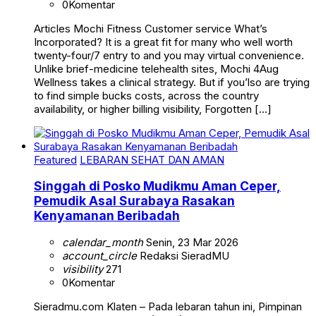
0
Komentar
Articles Mochi Fitness Customer service What’s
Incorporated? It is a great fit for many who well worth
twenty-four/7 entry to and you may virtual convenience.
Unlike brief-medicine telehealth sites, Mochi 4Aug
Wellness takes a clinical strategy. But if you’lso are trying
to find simple bucks costs, across the country
availability, or higher billing visibility, Forgotten […]
Featured
LEBARAN SEHAT DAN AMAN
Singgah di Posko Mudikmu Aman Ceper,
Pemudik Asal Surabaya Rasakan
Kenyamanan Beribadah
calendar_month
Senin, 23 Mar 2026
account_circle
Redaksi SieradMU
visibility
271
0
Komentar
Sieradmu.com Klaten – Pada lebaran tahun ini, Pimpinan