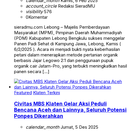
calendar_month
Kamis, 6 Feb 2025
account_circle
Redaksi SieradMU
visibility
576
0
Komentar
sieradmu.com Lebong – Majelis Pemberdayaan
Masyarakat (MPM), Pimpinan Daerah Muhammadiyah
(PDM) Kabupaten Lebong Bengkulu sukses menggelar
Panen Padi Sehat di Kampung Jawa, Lebong, Kamis (
6/2/2025 ). Acara ini menjadi bukti nyata keberhasilan
petani dalam menerapkan metode pertanian organik
berbasis Jajar Legowo 2:1 dan penggunaan pupuk
organik cair Jatam-Pro, yang terbukti meningkatkan hasil
panen secara […]
Featured
Klaten Terkini
Civitas MBS Klaten Gelar Aksi Peduli
Bencana Aceh dan Lainnya, Seluruh Potensi
Ponpes Dikerahkan
calendar_month
Jumat, 5 Des 2025