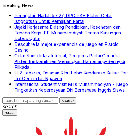
Breaking News
Peringatan Harlah ke-27, DPC PKB Klaten Gelar
Istighotsah Untuk Kemajuan Partai
Jajaki Kerjasama Bidang Pendidikan, Kesehatan dan
Tenaga Kerja, PP Muhamamdiyah Terima Kunjungan
Dubes Qatar
Descubre la mejor experiencia de juego en Pistolo
Casino
Gelar Konsolidasi Internal, Pengurus Partai Gerindra
Klaten Berkomitmen Menangkan Hamenang-Benny di
Pilkada
H-2 Lebaran, Delapan Ribu Lebih Kendaraan Keluar Exit
Tol Ceper dan Ngawen
International Student Visit MTs Muhammadiyah 7 Klego
Tingkatkan Kepercayaan Diri Berbahasa Inggris Siswa
search
search
menu