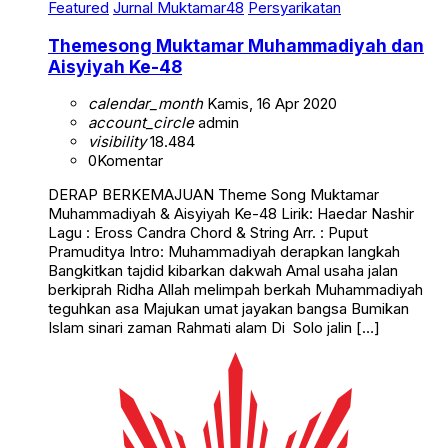
Featured
Jurnal Muktamar48
Persyarikatan
Themesong Muktamar Muhammadiyah dan
Aisyiyah Ke-48
calendar_month
Kamis, 16 Apr 2020
account_circle
admin
visibility
18.484
0
Komentar
DERAP BERKEMAJUAN Theme Song Muktamar
Muhammadiyah & Aisyiyah Ke-48 Lirik: Haedar Nashir
Lagu : Eross Candra Chord & String Arr. : Puput
Pramuditya Intro: Muhammadiyah derapkan langkah
Bangkitkan tajdid kibarkan dakwah Amal usaha jalan
berkiprah Ridha Allah melimpah berkah Muhammadiyah
teguhkan asa Majukan umat jayakan bangsa Bumikan
Islam sinari zaman Rahmati alam Di Solo jalin […]