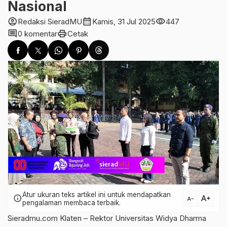
Nasional
account_circle
calendar_month
visibility
Redaksi SieradMU
Kamis, 31 Jul 2025
447
comment
print
0 komentar
Cetak
Atur ukuran teks artikel ini untuk mendapatkan
text_increase
info
text_decrease
pengalaman membaca terbaik.
Sieradmu.com Klaten – Rektor Universitas Widya Dharma