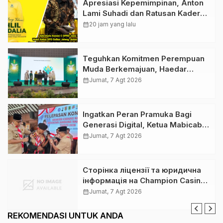
Apresiasi Kepemimpinan, Anton
Lami Suhadi dan Ratusan Kader
Golkar Klaten Ikut Rayakan Ultah
calendar_month
20 jam yang lalu
Ke-50 Bahlil Lahadalia
Teguhkan Komitmen Perempuan
Muda Berkemajuan, Haedar
Nashir Buka Muktamar ke-15
calendar_month
Jumat, 7 Agt 2026
Nasyiatul Aisyiyah di Solo
Ingatkan Peran Pramuka Bagi
Generasi Digital, Ketua Mabicab
Gerakan Pramuka Klaten Lepas
calendar_month
Jumat, 7 Agt 2026
Puluhan Peserta Jamnas XII
Сторінка ліцензії та юридична
інформація на Champion Casino:
розбір для українських гравців
calendar_month
Jumat, 7 Agt 2026
REKOMENDASI UNTUK ANDA