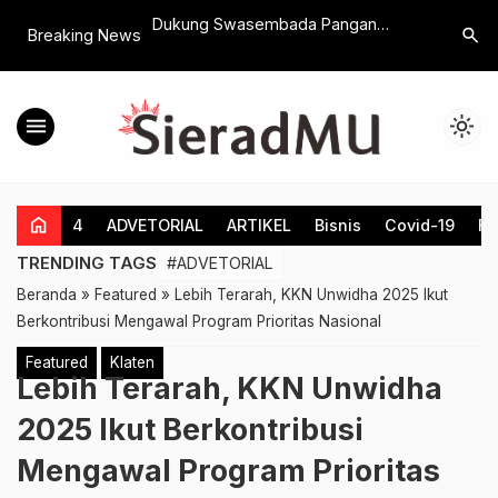
amadhan Dengan
Dukung Swasembada Pangan
TP PKK Kl
search
Breaking News
ga Hariyanto
Nasional, MPM PDM Klaten Gelar
10 Progr
ni Ratusan Kaum
Workshop Pengembangan Padi
Kalokotes
Rojolele JATAM
menu
light_mode
home
4
ADVETORIAL
ARTIKEL
Bisnis
Covid-19
Fe
TRENDING TAGS
#ADVETORIAL
Beranda
»
Featured
»
Lebih Terarah, KKN Unwidha 2025 Ikut
Berkontribusi Mengawal Program Prioritas Nasional
Featured
Klaten
Lebih Terarah, KKN Unwidha
2025 Ikut Berkontribusi
Mengawal Program Prioritas