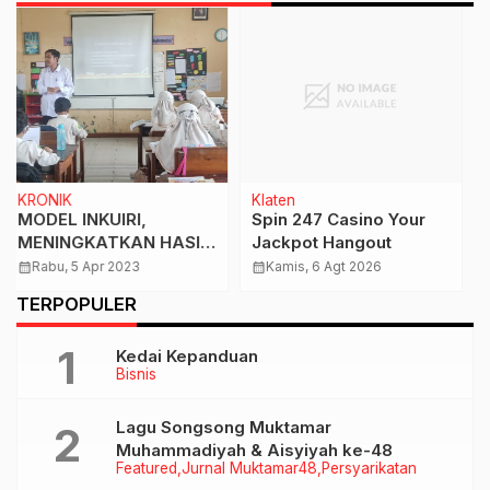
Klaten
Featured
Klaten
Spin 247 Casino Your
Rayakan HUT Ke-80,
Jackpot Hangout
TNI Perkokoh
Sinergitas Dan
calendar_month
Kamis, 6 Agt 2026
calendar_month
Minggu, 5 Okt 2025
Kemanunggalan Dengan
…
TERPOPULER
Rakyat
Kedai Kepanduan
Bisnis
Lagu Songsong Muktamar
Muhammadiyah & Aisyiyah ke-48
Featured
Jurnal Muktamar48
Persyarikatan