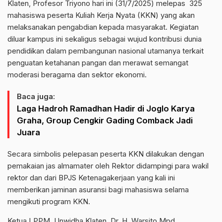
Klaten, Profesor Triyono hari ini (31/7/2025) melepas 325
mahasiswa peserta Kuliah Kerja Nyata (KKN) yang akan
melaksanakan pengabdian kepada masyarakat. Kegiatan
diluar kampus ini sekaligus sebagai wujud kontribusi dunia
pendidikan dalam pembangunan nasional utamanya terkait
penguatan ketahanan pangan dan merawat semangat
moderasi beragama dan sektor ekonomi.
Baca juga:
Laga Hadroh Ramadhan Hadir di Joglo Karya
Graha, Group Cengkir Gading Comback Jadi
Juara
Secara simbolis pelepasan peserta KKN dilakukan dengan
pemakaian jas almamater oleh Rektor didampingi para wakil
rektor dan dari BPJS Ketenagakerjaan yang kali ini
memberikan jaminan asuransi bagi mahasiswa selama
mengikuti program KKN.
Ketua LPPM, Unwidha Klaten, Dr. H. Warsito Mpd,