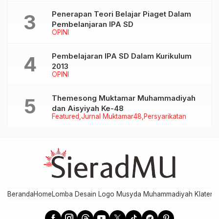
Penerapan Teori Belajar Piaget Dalam
Pembelanjaran IPA SD
OPINI
Pembelajaran IPA SD Dalam Kurikulum
2013
OPINI
Themesong Muktamar Muhammadiyah
dan Aisyiyah Ke-48
Featured
Jurnal Muktamar48
Persyarikatan
Beranda
Home
Lomba Desain Logo Musyda Muhammadiyah Klaten
M