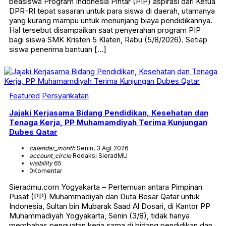
beasiswa Program Indonesia Pintar (PIP) aspirasi dari Ketua
DPR-RI tepat sasaran untuk para siswa di daerah, utamanya
yang kurang mampu untuk menunjang biaya pendidikannya.
Hal tersebut disampaikan saat penyerahan program PIP
bagi siswa SMK Kristen 5 Klaten, Rabu (5/8/2026). Setiap
siswa penerima bantuan […]
Featured
Persyarikatan
Jajaki Kerjasama Bidang Pendidikan, Kesehatan dan
Tenaga Kerja, PP Muhamamdiyah Terima Kunjungan
Dubes Qatar
calendar_month
Senin, 3 Agt 2026
account_circle
Redaksi SieradMU
visibility
65
0
Komentar
Sieradmu.com Yogyakarta – Pertemuan antara Pimpinan
Pusat (PP) Muhammadiyah dan Duta Besar Qatar untuk
Indonesia, Sultan bin Mubarak Saad Al Dosari, di Kantor PP
Muhammadiyah Yogyakarta, Senin (3/8), tidak hanya
membahas penguatan kerja sama di bidang pendidikan dan