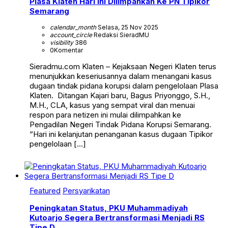
Plasa Klaten Hari Ini Dilimpahkan Ke PN Tipikor
Semarang
calendar_month
Selasa, 25 Nov 2025
account_circle
Redaksi SieradMU
visibility
386
0
Komentar
Sieradmu.com Klaten – Kejaksaan Negeri Klaten terus
menunjukkan keseriusannya dalam menangani kasus
dugaan tindak pidana korupsi dalam pengelolaan Plasa
Klaten. Ditangan Kajari baru, Bagus Priyonggo, S.H.,
M.H., CLA, kasus yang sempat viral dan menuai
respon para netizen ini mulai dilimpahkan ke
Pengadilan Negeri Tindak Pidana Korupsi Semarang.
“Hari ini kelanjutan penanganan kasus dugaan Tipikor
pengelolaan […]
Featured
Persyarikatan
Peningkatan Status, PKU Muhammadiyah
Kutoarjo Segera Bertransformasi Menjadi RS
Tipe D