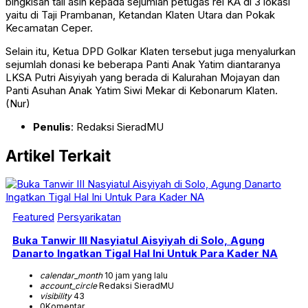
bingkisan tali asih kepada sejumlah petugas rel KA di 3 lokasi
yaitu di Taji Prambanan, Ketandan Klaten Utara dan Pokak
Kecamatan Ceper.
Selain itu, Ketua DPD Golkar Klaten tersebut juga menyalurkan
sejumlah donasi ke beberapa Panti Anak Yatim diantaranya
LKSA Putri Aisyiyah yang berada di Kalurahan Mojayan dan
Panti Asuhan Anak Yatim Siwi Mekar di Kebonarum Klaten.
(Nur)
Penulis
: Redaksi SieradMU
Artikel Terkait
Featured
Persyarikatan
Buka Tanwir III Nasyiatul Aisyiyah di Solo, Agung
Danarto Ingatkan Tigal Hal Ini Untuk Para Kader NA
calendar_month
10 jam yang lalu
account_circle
Redaksi SieradMU
visibility
43
0
Komentar