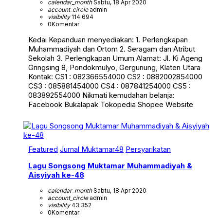
calendar_month
Sabtu, 18 Apr 2020
account_circle
admin
visibility
114.694
0
Komentar
Kedai Kepanduan menyediakan: 1. Perlengkapan
Muhammadiyah dan Ortom 2. Seragam dan Atribut
Sekolah 3. Perlengkapan Umum Alamat: Jl. Ki Ageng
Gringsing 8, Pondokmulyo, Gergunung, Klaten Utara
Kontak: CS1 : 082366554000 CS2 : 0882002854000
CS3 : 085881454000 CS4 : 087841254000 CS5 :
083892554000 Nikmati kemudahan belanja:
Facebook Bukalapak Tokopedia Shopee Website
Featured
Jurnal Muktamar48
Persyarikatan
Lagu Songsong Muktamar Muhammadiyah &
Aisyiyah ke-48
calendar_month
Sabtu, 18 Apr 2020
account_circle
admin
visibility
43.352
0
Komentar