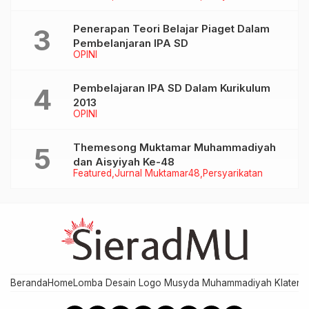
Penerapan Teori Belajar Piaget Dalam
Pembelanjaran IPA SD
OPINI
Pembelajaran IPA SD Dalam Kurikulum
2013
OPINI
Themesong Muktamar Muhammadiyah
dan Aisyiyah Ke-48
Featured
Jurnal Muktamar48
Persyarikatan
Beranda
Home
Lomba Desain Logo Musyda Muhammadiyah Klaten
M