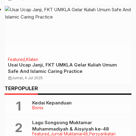
Featured
Klaten
Usai Ucap Janji, FKT UMKLA Gelar Kuliah Umum
Safe And Islamic Caring Practice
calendar_month
Jumat, 4 Jul 2025
TERPOPULER
Kedai Kepanduan
Bisnis
Lagu Songsong Muktamar
Muhammadiyah & Aisyiyah ke-48
Featured
Jurnal Muktamar48
Persyarikatan