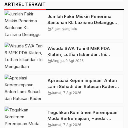
ARTIKEL TERKAIT
Jumlah Fakir Miskin Penerima
Santunan KL Lazismu Delanggu
Naik 7%, Penghimpunan ZIS
calendar_month
21 jam yang lalu
Dioptimalkan !
Wisuda SWA Tani 6 MEK PDA
Klaten, Lutfiah Iskandar : Ini
Menguatkan Gerakan Lumbung
calendar_month
Minggu, 9 Agt 2026
Hidup ‘Aisyiyah
Apresiasi Kepemimpinan, Anton
Lami Suhadi dan Ratusan Kader
Golkar Klaten Ikut Rayakan Ultah
calendar_month
Jumat, 7 Agt 2026
Ke-50 Bahlil Lahadalia
Teguhkan Komitmen Perempuan
Muda Berkemajuan, Haedar
Nashir Buka Muktamar ke-15
calendar_month
Jumat, 7 Agt 2026