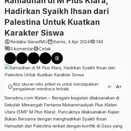
Ramadhan di M Plus Klara,
Hadirkan Syaikh Ihsan dari
Palestina Untuk Kuatkan
Karakter Siswa
account_circle
calendar_month
visibility
Redaksi SieradMU
Kamis, 4 Apr 2024
749
comment
print
0 komentar
Cetak
Atur ukuran teks artikel ini untuk mendapatkan
text_increase
info
text_decrease
pengalaman membaca terbaik.
Sieradmu.com Klaten – Beragam kegiatan dilaksanakan di
Sekolah Menengah Pertama Muhammadiyah Plus Klaten
Utara (SMP M Plus Klara). Puncaknya dilaksanakan Kajian
Bukan Bersama dengan menghadirkan Syaikh Ihsan
Hamudah dari Palestina terkait dengan konflik di Gaza yang