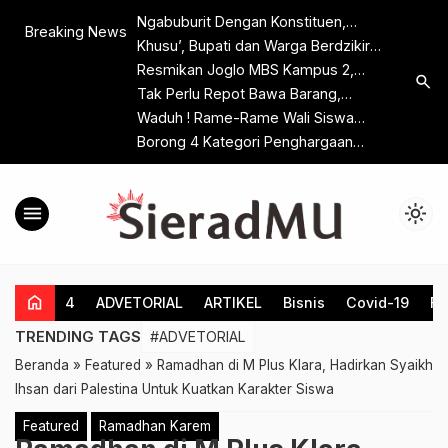
Ngabuburit Dengan Konstituen,
Breaking News
Kadarwati DPRD Jateng Suguhkan
Khusu’, Bupati dan Warga Berdzikir ,
Kesenian Wayang Dakwah
Berdoa Untuk Kemajuan Klaten
Resmikan Joglo MBS Kampus 2,
search
Profesor Syamsul Anwar Berharap
Tak Perlu Repot Bawa Barang,
Dari Ponpes Ini Lahir Kader
Pelanggan KA Dapat Memanfaatkan
Waduh ! Rame-Rame Wali Siswa
Persyarikatan Yang Paham Tentang
Layanan e-Porter
MAN 3 Klaten Kompak Minta Kepala
Borong 4 Kategori Penghargaan
Islam
Madrasah Diganti
Klaten Awards, Kades Sidowayah
Ajak Warganya Terus Berinovasi
menu
light_mode
Untuk Kemajuan Desa
home
4
ADVETORIAL
ARTIKEL
Bisnis
Covid-19
Fe
TRENDING TAGS
#ADVETORIAL
Beranda
»
Featured
»
Ramadhan di M Plus Klara, Hadirkan Syaikh
Ihsan dari Palestina Untuk Kuatkan Karakter Siswa
Featured
Ramadhan Karem