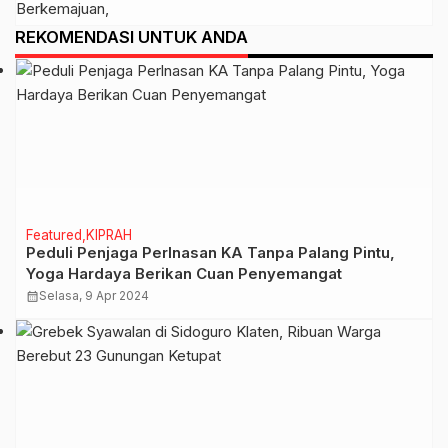
Nasyiatul Aisyiyah di Solo
REKOMENDASI UNTUK ANDA
Featured
KIPRAH
Peduli Penjaga Perlnasan KA Tanpa Palang Pintu,
Yoga Hardaya Berikan Cuan Penyemangat
calendar_month
Selasa, 9 Apr 2024