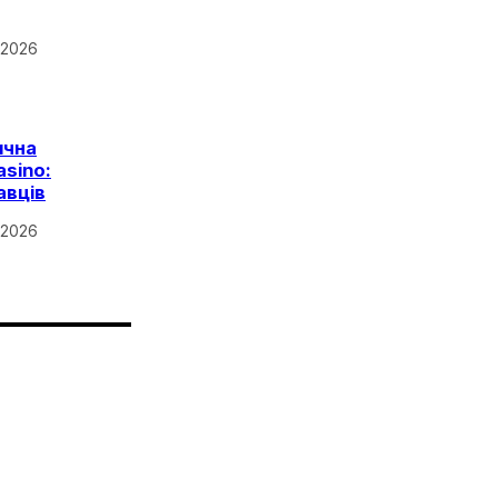
 2026
ична
asino:
авців
 2026