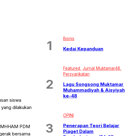
Bisnis
Kedai Kepanduan
Featured
Jurnal Muktamar48
Persyarikatan
Lagu Songsong Muktamar
Muhammadiyah & Aisyiyah
ke-48
usan siswa
f yang dilakukan
OPINI
Penerapan Teori Belajar
dan MHHAM PDM
Piaget Dalam
rgerak bersama