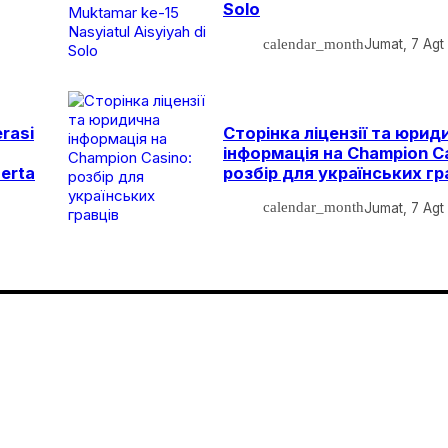
Solo
calendar_month
Jumat, 7 Agt
rasi
Сторінка ліцензії та юрид
інформація на Champion C
erta
розбір для українських гр
calendar_month
Jumat, 7 Agt