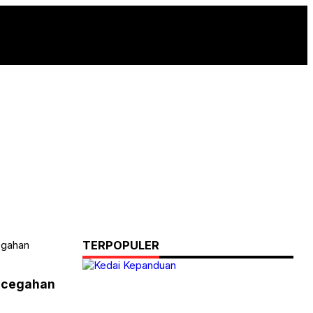
egahan
TERPOPULER
ncegahan