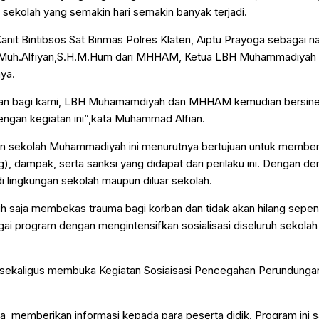
sekolah yang semakin hari semakin banyak terjadi.
, Kanit Bintibsos Sat Binmas Polres Klaten, Aiptu Prayoga sebagai 
HKP, Muh.Alfiyan,S.H.M.Hum dari MHHAM, Ketua LBH Muhammadiyah 
ya.
hatinan bagi kami, LBH Muhamamdiyah dan MHHAM kemudian bersin
ngan kegiatan ini”,kata Muhammad Alfian.
an sekolah Muhammadiyah ini menurutnya bertujuan untuk member
, dampak, serta sanksi yang didapat dari perilaku ini. Dengan de
 lingkungan sekolah maupun diluar sekolah.
sih saja membekas trauma bagi korban dan tidak akan hilang sepe
ai program dengan mengintensifkan sosialisasi diseluruh sekolah
 sekaligus membuka Kegiatan Sosiaisasi Pencegahan Perundunga
a memberikan informasi kepada para peserta didik. Program ini s