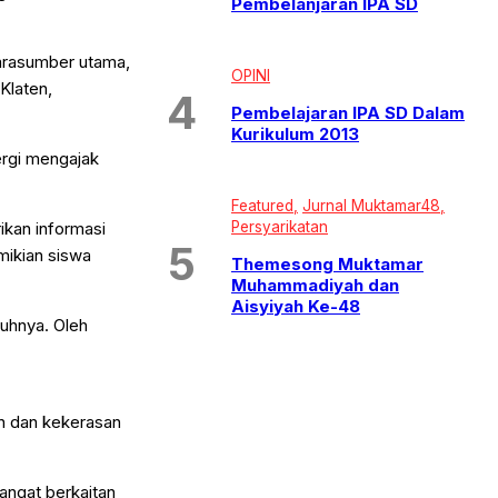
Pembelanjaran IPA SD
narasumber utama,
OPINI
Klaten,
Pembelajaran IPA SD Dalam
Kurikulum 2013
ergi mengajak
Featured
Jurnal Muktamar48
Persyarikatan
ikan informasi
mikian siswa
Themesong Muktamar
Muhammadiyah dan
Aisyiyah Ke-48
nuhnya. Oleh
n dan kekerasan
angat berkaitan