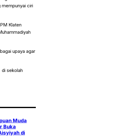
g mempunyai ciri
DPM Klaten
H Muhammadiyah
bagai upaya agar
 di sekolah
puan Muda
r Buka
isyiyah di