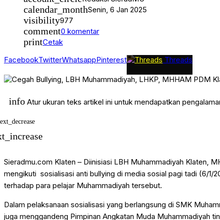
Jurnal Muktamar48
calendar_month
Senin, 6 Jan 2025
JURNAL MUSYDA XIV
visibility
977
KHASANAH RAMADHAN
KIPRAH
comment
0 komentar
Klaten
print
Cetak
Klaten Terkini
KRONIK
Facebook
Twitter
Whatsapp
Pinterest
Threads
KULINER
LEBARAN SEHAT DAN AMAN
News
OPINI
Opini Kiprah
info
Atur ukuran teks artikel ini untuk mendapatkan pengalam
PAGELARAN
PATROLI
PEMILUSERENTAK2024
text_decrease
PENDIDIKAN
xt_increase
Persyarikatan
Pilkada Serentak
public
Sieradmu.com Klaten – Diinisiasi LBH Muhammadiyah Klaten, 
Ramadhan Karem
REPORTASE HAJI
mengikuti sosialisasi anti bullying di media sosial pagi tadi (6
SEPUTAR JOGJA
terhadap para pelajar Muhammadiyah tersebut.
Solo Raya
SPORT
Dalam pelaksanaan sosialisasi yang berlangsung di SMK Muh
Tarjih
Uncategorized
juga menggandeng Pimpinan Angkatan Muda Muhammadiyah ting