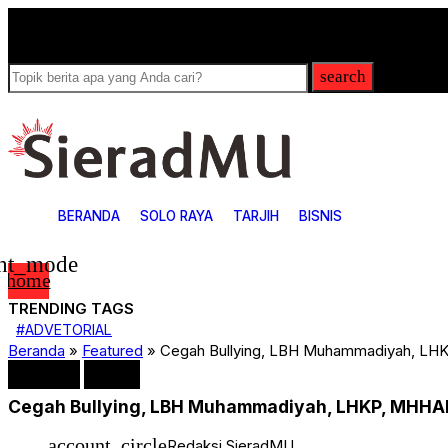
Breaking News
search
BERANDA
SOLO RAYA
TARJIH
BISNIS
ght_mode
home
TRENDING TAGS
4
#ADVETORIAL
ADVETORIAL
Beranda
»
Featured
»
Cegah Bullying, LBH Muhammadiyah, L
ARTIKEL
Bisnis
Featured
Klaten
Covid-19
Cegah Bullying, LBH Muhammadiyah, LHKP, MHH
Featured
Games
HUKUM & KRIMINAL
account_circle
Redaksi SieradMU