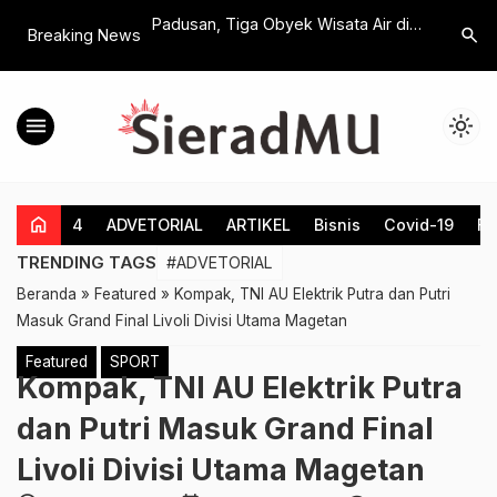
Security Apresiasi
Padusan, Tiga Obyek Wisata Air di
Masuk G
search
Breaking News
intah Terkait
Kebonarum Banjir Pengunjung
Pemberan
ji Satpam
Diminta S
menu
light_mode
home
4
ADVETORIAL
ARTIKEL
Bisnis
Covid-19
Fe
TRENDING TAGS
#ADVETORIAL
Beranda
»
Featured
»
Kompak, TNI AU Elektrik Putra dan Putri
Masuk Grand Final Livoli Divisi Utama Magetan
Featured
SPORT
Kompak, TNI AU Elektrik Putra
dan Putri Masuk Grand Final
Livoli Divisi Utama Magetan