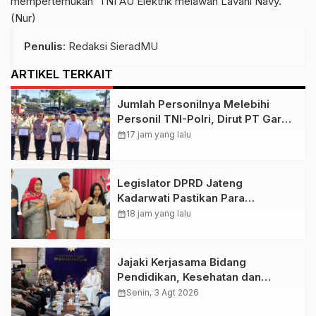
mempertemukan TNI AU Elektrik melawan Lavani Navy.
(Nur)
Penulis
: Redaksi SieradMU
ARTIKEL TERKAIT
Jumlah Personilnya Melebihi
Personil TNI-Polri, Dirut PT Garda
Total Security Klaten Tegaskan
calendar_month
17 jam yang lalu
Jangan Sepelekan Profesi
Satpam
Legislator DPRD Jateng
Kadarwati Pastikan Para
Penerima Beasiswa PIP Aspirasi
calendar_month
18 jam yang lalu
Puan Maharani Tepat Sasaran
Jajaki Kerjasama Bidang
Pendidikan, Kesehatan dan
Tenaga Kerja, PP Muhamamdiyah
calendar_month
Senin, 3 Agt 2026
Terima Kunjungan Dubes Qatar