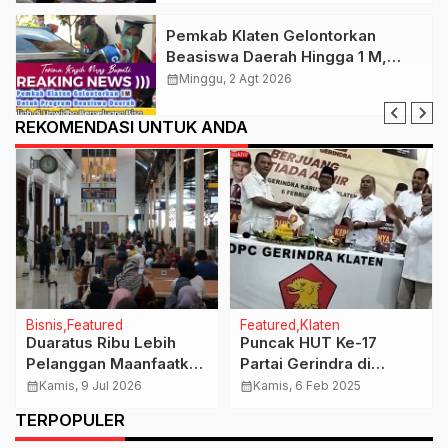
Pemkab Klaten Gelontorkan
Beasiswa Daerah Hingga 1 M,
Syaratnya Harus Daftar Kuliah Di
calendar_month
Minggu, 2 Agt 2026
Unwidha
REKOMENDASI UNTUK ANDA
Bisnis
Featured
Featured
Klaten
Duaratus Ribu Lebih
Puncak HUT Ke-17
Pelanggan Maanfaatkan
Partai Gerindra di
Promo Discount Tarif
Klaten, Ketua DPC
calendar_month
Kamis, 9 Jul 2026
calendar_month
Kamis, 6 Feb 2025
KA 30% Selama Liburan
Singgung Soal Loyalitas
TERPOPULER
Sekolah
dan Soliditas