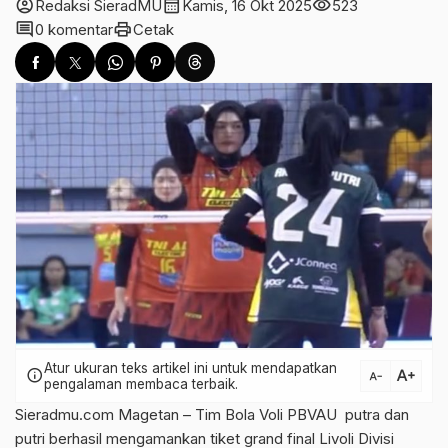
account_circle
calendar_month
visibility
Redaksi SieradMU
Kamis, 16 Okt 2025
523
comment
print
0 komentar
Cetak
Atur ukuran teks artikel ini untuk mendapatkan
text_increase
info
text_decrease
pengalaman membaca terbaik.
Sieradmu.com Magetan – Tim Bola Voli PBVAU putra dan
putri berhasil mengamankan tiket grand final Livoli Divisi