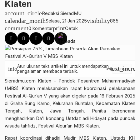
Klaten
account_circle
Redaksi SieradMU
calendar_month
visibility
Selasa, 21 Jan 2025
865
comment
print
0 komentar
Cetak
Atur ukuran teks artikel ini untuk mendapatkan
text_increa
info
text_decrease
pengalaman membaca terbaik.
Sieradmu.com Klaten – Pondok Pesantren Muhammadiyah
(MBS) Klaten melaksanakan rapat koordinasi pelaksanaan
Festival Al-Qur’an V yang akan digelar pada 16 Februari 2025
di Graha Bung Karno, Kelurahan Buntalan, Kecamatan Klaten
Tengah, Klaten, Jawa Tengah. Panitia berencana
menghadirkan Da’I kondang Ustdaz adi Hidayat pada puncak
wisuda tahfidz, Festival Alqur’an MBS Klaten.
Rapat koordinasi dihadiri Mudir MBS Klaten, Ustadz KH