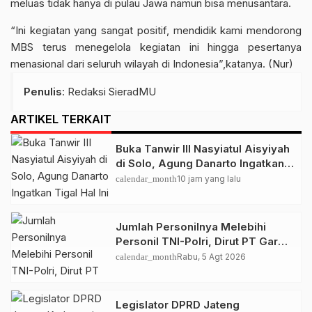
meluas tidak hanya di pulau Jawa namun bisa menusantara.
“Ini kegiatan yang sangat positif, mendidik kami mendorong
MBS terus menegelola kegiatan ini hingga pesertanya
menasional dari seluruh wilayah di Indonesia”,katanya. (Nur)
Penulis
: Redaksi SieradMU
ARTIKEL TERKAIT
Buka Tanwir III Nasyiatul Aisyiyah
di Solo, Agung Danarto Ingatkan
Tigal Hal Ini Untuk Para Kader NA
calendar_month
10 jam yang lalu
Jumlah Personilnya Melebihi
Personil TNI-Polri, Dirut PT Garda
Total Security Klaten Tegaskan
calendar_month
Rabu, 5 Agt 2026
Jangan Sepelekan Profesi
Satpam
Legislator DPRD Jateng