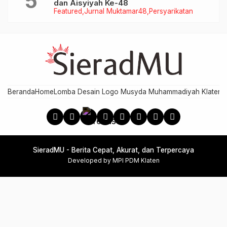
dan Aisyiyah Ke-48
Featured
Jurnal Muktamar48
Persyarikatan
Beranda
Home
Lomba Desain Logo Musyda Muhammadiyah Klaten
M
SieradMU - Berita Cepat, Akurat, dan Terpercaya
Developed by MPI PDM Klaten