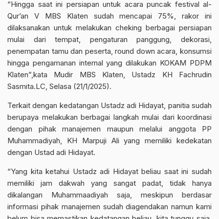
“Hingga saat ini persiapan untuk acara puncak festival al-
Qur’an V MBS Klaten sudah mencapai 75%, rakor ini
dilaksanakan untuk melakukan cheking berbagai persiapan
mulai dari tempat, pengaturan panggung, dekorasi,
penempatan tamu dan peserta, round down acara, konsumsi
hingga pengamanan internal yang dilakukan KOKAM PDPM
Klaten”,kata Mudir MBS Klaten, Ustadz KH Fachrudin
Sasmita.LC, Selasa (21/1/2025).
Terkait dengan kedatangan Ustadz adi Hidayat, panitia sudah
berupaya melakukan berbagai langkah mulai dari koordinasi
dengan pihak manajemen maupun melalui anggota PP
Muhammadiyah, KH Marpuji Ali yang memiliki kedekatan
dengan Ustad adi Hidayat.
“Yang kita ketahui Ustadz adi Hidayat beliau saat ini sudah
memiliki jam dakwah yang sangat padat, tidak hanya
dikalangan Muhammaadiyah saja, meskipun berdasar
informasi pihak manajemen sudah diagendakan namun kami
belum bisa memastikan kedatangan beliau, kita tunggu saja,