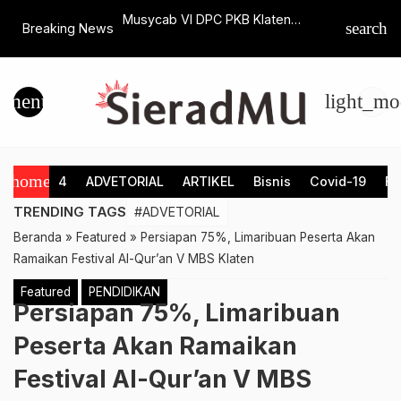
ngan Ramadhan Siap
Musycab VI DPC PKB Klaten
Pengajia
search
Breaking News
njung Banyumili
Gunakan Mekanisme Baru, Ketua
Klaten, I
 Selama Puasa
Terpilih Sekarang Ditentukan DPP
Karakteri
menu
light_mo
home
4
ADVETORIAL
ARTIKEL
Bisnis
Covid-19
Fe
TRENDING TAGS
#ADVETORIAL
Beranda
»
Featured
»
Persiapan 75%, Limaribuan Peserta Akan
Ramaikan Festival Al-Qur’an V MBS Klaten
Featured
PENDIDIKAN
Persiapan 75%, Limaribuan
Peserta Akan Ramaikan
Festival Al-Qur’an V MBS