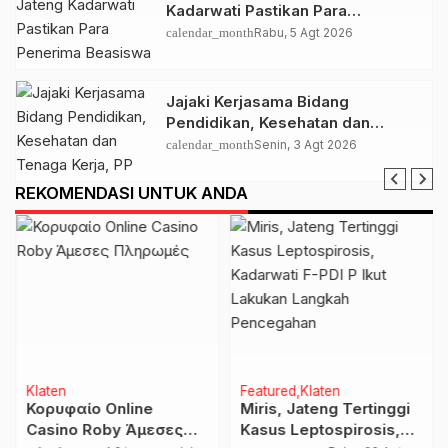
Kadarwati Pastikan Para
Penerima Beasiswa PIP Aspirasi
calendar_month
Rabu, 5 Agt 2026
Puan Maharani Tepat Sasaran
Jajaki Kerjasama Bidang
Pendidikan, Kesehatan dan
Tenaga Kerja, PP Muhamamdiyah
calendar_month
Senin, 3 Agt 2026
Terima Kunjungan Dubes Qatar
REKOMENDASI UNTUK ANDA
Klaten
Featured
Klaten
Κορυφαίο Online
Miris, Jateng Tertinggi
Casino Roby Άμεσες
Kasus Leptospirosis,