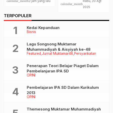
Πληρωμές
Kadarwati F-PDI P Ikut
calendar_month
2 jam yang lalu
Rabu, 20 Agt
calendar_month
Lakukan Langkah
2025
Pencegahan
TERPOPULER
Kedai Kepanduan
Bisnis
Lagu Songsong Muktamar
Muhammadiyah & Aisyiyah ke-48
Featured
Jurnal Muktamar48
Persyarikatan
Penerapan Teori Belajar Piaget Dalam
Pembelanjaran IPA SD
OPINI
Pembelajaran IPA SD Dalam Kurikulum
2013
OPINI
Themesong Muktamar Muhammadiyah