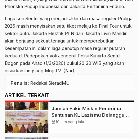
Phonska Pupup Indonesia dan Jakarta Pertamina Enduro.
Laga seri Sentul yang menjadi akhir dari masa reguler Proliga
2026 masih menyisakan satu tiket melaju ke Final Four untuk
sektor putri. Jakarta Elektrik PLN dan Jakarta Livin Mandiri
akan berjuang sekuat tenaga untuk memperebutkan
kesempatan ini dalam laga penutup masa reguler putaran
kedua di Padepokan Voli Jenderal Polisi Kunarto Sentul,
Bogor, pada Ahad (1/3/2026) pukul 20.30 WIB yang akan
disiarkan langsung Moji TV. (Nur)
Penulis
: Redaksi SieradMU
ARTIKEL TERKAIT
Jumlah Fakir Miskin Penerima
Santunan KL Lazismu Delanggu
Naik 7%, Penghimpunan ZIS
calendar_month
10 jam yang lalu
Dioptimalkan !