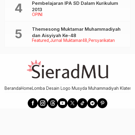
Pembelajaran IPA SD Dalam Kurikulum
2013
OPINI
Themesong Muktamar Muhammadiyah
dan Aisyiyah Ke-48
Featured
Jurnal Muktamar48
Persyarikatan
Beranda
Home
Lomba Desain Logo Musyda Muhammadiyah Klaten
M
SieradMU - Berita Cepat, Akurat, dan Terpercaya
Developed by MPI PDM Klaten