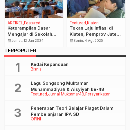
ARTIKEL
Featured
Featured
Klaten
Keterampilan Dasar
Tekan Laju Inflasi di
Mengajar di Sekolah
Klaten, Pemprov Jateng
Dasar
Gulirkan Program
calendar_month
Jumat, 12 Jan 2024
calendar_month
Senin, 4 Agt 2025
Subdisi Pangan Murah
TERPOPULER
Kedai Kepanduan
Bisnis
Lagu Songsong Muktamar
Muhammadiyah & Aisyiyah ke-48
Featured
Jurnal Muktamar48
Persyarikatan
Penerapan Teori Belajar Piaget Dalam
Pembelanjaran IPA SD
OPINI