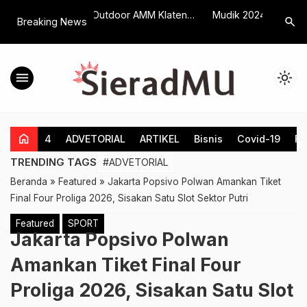
oor AMM Klaten
Mudik 2024, Jalan Rusak Akibat
H-4 Lebar
search
Breaking News
…
 Produk MTT PP
Proyek Uruk Tol di Klaten Jadi
Kalikang
Tanggungan JMM
Lancar
menu
light_mode
home
4
ADVETORIAL
ARTIKEL
Bisnis
Covid-19
Fe
TRENDING TAGS
#ADVETORIAL
Beranda
»
Featured
»
Jakarta Popsivo Polwan Amankan Tiket
Final Four Proliga 2026, Sisakan Satu Slot Sektor Putri
Featured
SPORT
Jakarta Popsivo Polwan
Amankan Tiket Final Four
Proliga 2026, Sisakan Satu Slot