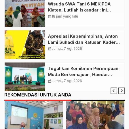
Wisuda SWA Tani 6 MEK PDA
Klaten, Lutfiah Iskandar : Ini
Menguatkan Gerakan Lumbung
calendar_month
18 jam yang lalu
Hidup ‘Aisyiyah
Apresiasi Kepemimpinan, Anton
Lami Suhadi dan Ratusan Kader
Golkar Klaten Ikut Rayakan Ultah
calendar_month
Jumat, 7 Agt 2026
Ke-50 Bahlil Lahadalia
Teguhkan Komitmen Perempuan
Muda Berkemajuan, Haedar
Nashir Buka Muktamar ke-15
calendar_month
Jumat, 7 Agt 2026
Nasyiatul Aisyiyah di Solo
REKOMENDASI UNTUK ANDA