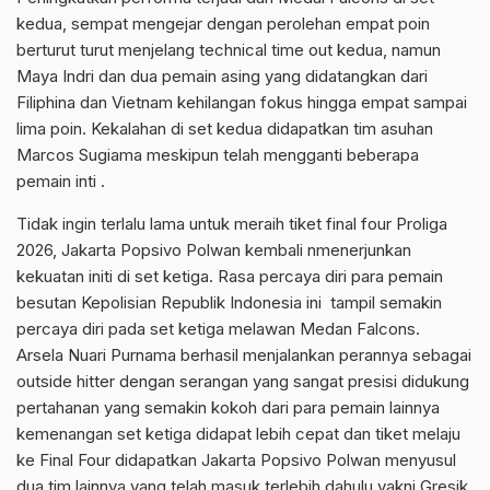
kedua, sempat mengejar dengan perolehan empat poin
berturut turut menjelang technical time out kedua, namun
Maya Indri dan dua pemain asing yang didatangkan dari
Filiphina dan Vietnam kehilangan fokus hingga empat sampai
lima poin. Kekalahan di set kedua didapatkan tim asuhan
Marcos Sugiama meskipun telah mengganti beberapa
pemain inti .
Tidak ingin terlalu lama untuk meraih tiket final four Proliga
2026, Jakarta Popsivo Polwan kembali nmenerjunkan
kekuatan initi di set ketiga. Rasa percaya diri para pemain
besutan Kepolisian Republik Indonesia ini tampil semakin
percaya diri pada set ketiga melawan Medan Falcons.
Arsela Nuari Purnama berhasil menjalankan perannya sebagai
outside hitter dengan serangan yang sangat presisi didukung
pertahanan yang semakin kokoh dari para pemain lainnya
kemenangan set ketiga didapat lebih cepat dan tiket melaju
ke Final Four didapatkan Jakarta Popsivo Polwan menyusul
dua tim lainnya yang telah masuk terlebih dahulu yakni Gresik