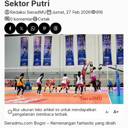
Sektor Putri
account_circle
calendar_month
visibility
Redaksi SieradMU
Jumat, 27 Feb 2026
816
comment
print
0 komentar
Cetak
Atur ukuran teks artikel ini untuk mendapatkan
text_increase
info
text_decrease
pengalaman membaca terbaik.
Sieradmu.com Bogor – Kemenangan fantastis yang diraih