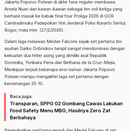
Jakarta Popsivo Polwan di akhir fase reguler membawa
Arsela Nuari dan kawan-kawan sebagai tim voli ketiga yang
berhasil masuk ke babak final four Proliga 2026 di GOR
Candradimuka Padepokan Voli Jenderal Polisi Kunarto Sentul,
Bogor, mala mini (27/2/2026).
Dalam laga melawan Medan Falcons sejak set pertama tim
asuhan Darko Dobriskov tampil sangat mendominasi dengan
kekuatan dua hitter asing yang dimiliki asal Republik
Dominika, Yonkaira Pena dan Bethania de la Cruz-Mejía.
Meskipun terjadi beberapa eror namun Jakarta Popsivo
Polwan mampu mengakhiri laga set pertama dengan
kemenangan 25-10.
Baca juga:
Transparan, SPPG 02 Gombang Cawas Lakukan
Food Safety Menu MBG, Hasilnya Zero Zat
Berbahaya
Peningkatkan performa terjadi dari Medal Falcons di set