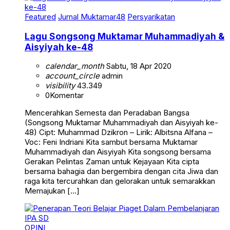
Featured
Jurnal Muktamar48
Persyarikatan
Lagu Songsong Muktamar Muhammadiyah &
Aisyiyah ke-48
calendar_month
Sabtu, 18 Apr 2020
account_circle
admin
visibility
43.349
0
Komentar
Mencerahkan Semesta dan Peradaban Bangsa
(Songsong Muktamar Muhammadiyah dan Aisyiyah ke-
48) Cipt: Muhammad Dzikron – Lirik: Albitsna Alfana –
Voc: Feni Indriani Kita sambut bersama Muktamar
Muhammadiyah dan Aisyiyah Kita songsong bersama
Gerakan Pelintas Zaman untuk Kejayaan Kita cipta
bersama bahagia dan bergembira dengan cita Jiwa dan
raga kita tercurahkan dan gelorakan untuk semarakkan
Memajukan […]
OPINI