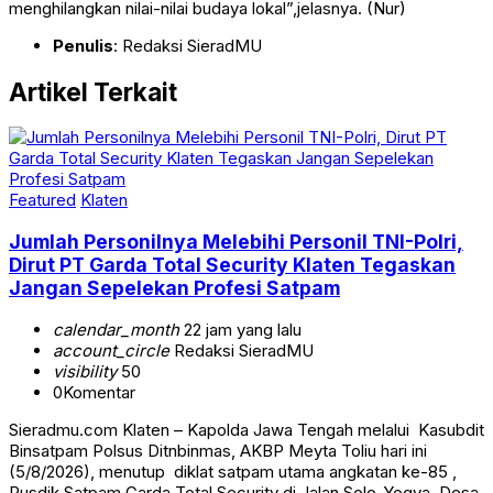
menghilangkan nilai-nilai budaya lokal”,jelasnya. (Nur)
Penulis
: Redaksi SieradMU
Artikel Terkait
Featured
Klaten
Jumlah Personilnya Melebihi Personil TNI-Polri,
Dirut PT Garda Total Security Klaten Tegaskan
Jangan Sepelekan Profesi Satpam
calendar_month
22 jam yang lalu
account_circle
Redaksi SieradMU
visibility
50
0
Komentar
Sieradmu.com Klaten – Kapolda Jawa Tengah melalui Kasubdit
Binsatpam Polsus Ditnbinmas, AKBP Meyta Toliu hari ini
(5/8/2026), menutup diklat satpam utama angkatan ke-85 ,
Pusdik Satpam Garda Total Security di Jalan Solo-Yogya, Desa