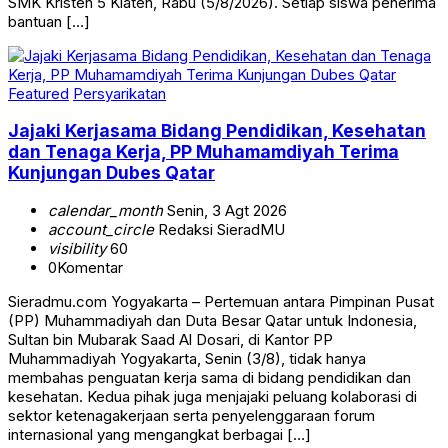
SMK Kristen 5 Klaten, Rabu (5/8/2026). Setiap siswa penerima
bantuan […]
Featured
Persyarikatan
Jajaki Kerjasama Bidang Pendidikan, Kesehatan
dan Tenaga Kerja, PP Muhamamdiyah Terima
Kunjungan Dubes Qatar
calendar_month
Senin, 3 Agt 2026
account_circle
Redaksi SieradMU
visibility
60
0
Komentar
Sieradmu.com Yogyakarta – Pertemuan antara Pimpinan Pusat
(PP) Muhammadiyah dan Duta Besar Qatar untuk Indonesia,
Sultan bin Mubarak Saad Al Dosari, di Kantor PP
Muhammadiyah Yogyakarta, Senin (3/8), tidak hanya
membahas penguatan kerja sama di bidang pendidikan dan
kesehatan. Kedua pihak juga menjajaki peluang kolaborasi di
sektor ketenagakerjaan serta penyelenggaraan forum
internasional yang mengangkat berbagai […]