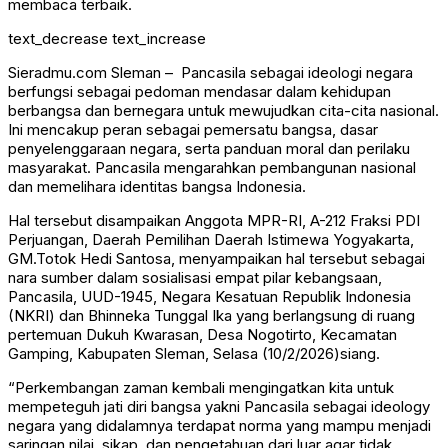
membaca terbaik.
text_decrease
text_increase
Sieradmu.com Sleman – Pancasila sebagai ideologi negara
berfungsi sebagai pedoman mendasar dalam kehidupan
berbangsa dan bernegara untuk mewujudkan cita-cita nasional.
Ini mencakup peran sebagai pemersatu bangsa, dasar
penyelenggaraan negara, serta panduan moral dan perilaku
masyarakat. Pancasila mengarahkan pembangunan nasional
dan memelihara identitas bangsa Indonesia.
Hal tersebut disampaikan Anggota MPR-RI, A-212 Fraksi PDI
Perjuangan, Daerah Pemilihan Daerah Istimewa Yogyakarta,
GM.Totok Hedi Santosa, menyampaikan hal tersebut sebagai
nara sumber dalam sosialisasi empat pilar kebangsaan,
Pancasila, UUD-1945, Negara Kesatuan Republik Indonesia
(NKRI) dan Bhinneka Tunggal Ika yang berlangsung di ruang
pertemuan Dukuh Kwarasan, Desa Nogotirto, Kecamatan
Gamping, Kabupaten Sleman, Selasa (10/2/2026)siang.
“Perkembangan zaman kembali mengingatkan kita untuk
mempeteguh jati diri bangsa yakni Pancasila sebagai ideology
negara yang didalamnya terdapat norma yang mampu menjadi
saringan nilai, sikap, dan pengetahuan dari luar agar tidak