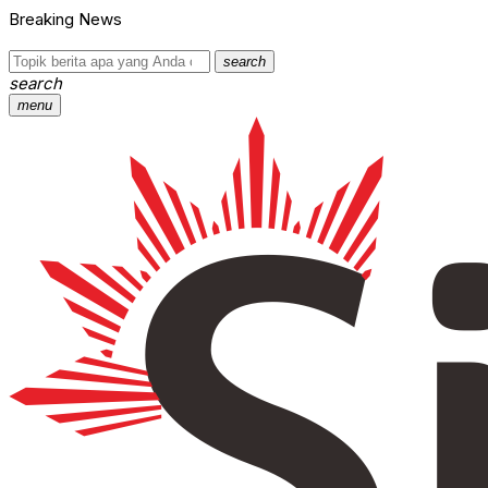
Breaking News
search
search
menu