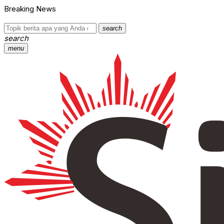
Breaking News
search
search
menu