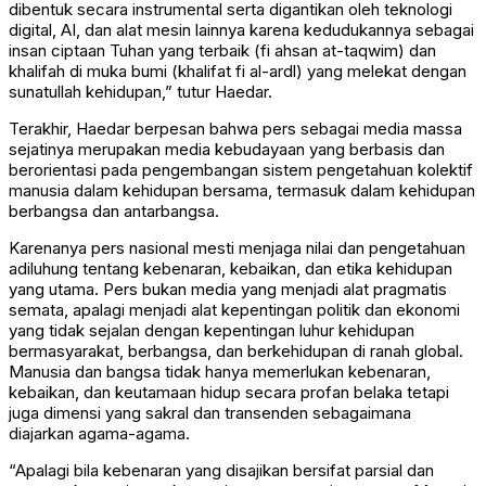
dibentuk secara instrumental serta digantikan oleh teknologi
digital, AI, dan alat mesin lainnya karena kedudukannya sebagai
insan ciptaan Tuhan yang terbaik (fi ahsan at-taqwim) dan
khalifah di muka bumi (khalifat fi al-ardl) yang melekat dengan
sunatullah kehidupan,” tutur Haedar.
Terakhir, Haedar berpesan bahwa pers sebagai media massa
sejatinya merupakan media kebudayaan yang berbasis dan
berorientasi pada pengembangan sistem pengetahuan kolektif
manusia dalam kehidupan bersama, termasuk dalam kehidupan
berbangsa dan antarbangsa.
Karenanya pers nasional mesti menjaga nilai dan pengetahuan
adiluhung tentang kebenaran, kebaikan, dan etika kehidupan
yang utama. Pers bukan media yang menjadi alat pragmatis
semata, apalagi menjadi alat kepentingan politik dan ekonomi
yang tidak sejalan dengan kepentingan luhur kehidupan
bermasyarakat, berbangsa, dan berkehidupan di ranah global.
Manusia dan bangsa tidak hanya memerlukan kebenaran,
kebaikan, dan keutamaan hidup secara profan belaka tetapi
juga dimensi yang sakral dan transenden sebagaimana
diajarkan agama-agama.
“Apalagi bila kebenaran yang disajikan bersifat parsial dan