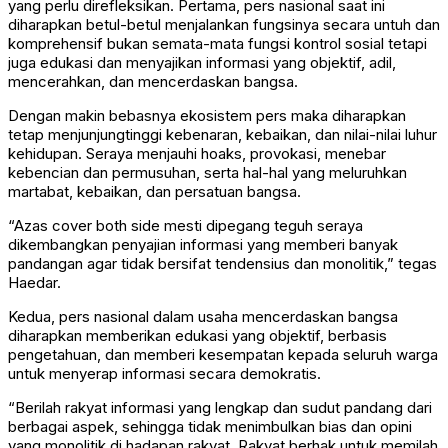
yang perlu direfleksikan. Pertama, pers nasional saat ini
diharapkan betul-betul menjalankan fungsinya secara untuh dan
komprehensif bukan semata-mata fungsi kontrol sosial tetapi
juga edukasi dan menyajikan informasi yang objektif, adil,
mencerahkan, dan mencerdaskan bangsa.
Dengan makin bebasnya ekosistem pers maka diharapkan
tetap menjunjungtinggi kebenaran, kebaikan, dan nilai-nilai luhur
kehidupan. Seraya menjauhi hoaks, provokasi, menebar
kebencian dan permusuhan, serta hal-hal yang meluruhkan
martabat, kebaikan, dan persatuan bangsa.
“Azas cover both side mesti dipegang teguh seraya
dikembangkan penyajian informasi yang memberi banyak
pandangan agar tidak bersifat tendensius dan monolitik,” tegas
Haedar.
Kedua, pers nasional dalam usaha mencerdaskan bangsa
diharapkan memberikan edukasi yang objektif, berbasis
pengetahuan, dan memberi kesempatan kepada seluruh warga
untuk menyerap informasi secara demokratis.
“Berilah rakyat informasi yang lengkap dan sudut pandang dari
berbagai aspek, sehingga tidak menimbulkan bias dan opini
yang monolitik di hadapan rakyat. Rakyat berhak untuk memilah