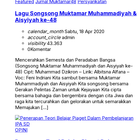
Featured
Jurnal Muktamar48
Persyarikatan
Lagu Songsong Muktamar Muhammadiyah &
Aisyiyah ke-48
calendar_month
Sabtu, 18 Apr 2020
account_circle
admin
visibility
43.363
0
Komentar
Mencerahkan Semesta dan Peradaban Bangsa
(Songsong Muktamar Muhammadiyah dan Aisyiyah ke-
48) Cipt: Muhammad Dzikron – Lirik: Albitsna Alfana –
Voc: Feni Indriani Kita sambut bersama Muktamar
Muhammadiyah dan Aisyiyah Kita songsong bersama
Gerakan Pelintas Zaman untuk Kejayaan Kita cipta
bersama bahagia dan bergembira dengan cita Jiwa dan
raga kita tercurahkan dan gelorakan untuk semarakkan
Memajukan […]
OPINI