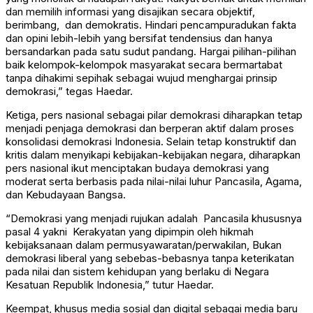
dan memilih informasi yang disajikan secara objektif,
berimbang, dan demokratis. Hindari pencampuradukan fakta
dan opini lebih-lebih yang bersifat tendensius dan hanya
bersandarkan pada satu sudut pandang. Hargai pilihan-pilihan
baik kelompok-kelompok masyarakat secara bermartabat
tanpa dihakimi sepihak sebagai wujud menghargai prinsip
demokrasi,” tegas Haedar.
Ketiga, pers nasional sebagai pilar demokrasi diharapkan tetap
menjadi penjaga demokrasi dan berperan aktif dalam proses
konsolidasi demokrasi Indonesia. Selain tetap konstruktif dan
kritis dalam menyikapi kebijakan-kebijakan negara, diharapkan
pers nasional ikut menciptakan budaya demokrasi yang
moderat serta berbasis pada nilai-nilai luhur Pancasila, Agama,
dan Kebudayaan Bangsa.
“Demokrasi yang menjadi rujukan adalah Pancasila khususnya
pasal 4 yakni Kerakyatan yang dipimpin oleh hikmah
kebijaksanaan dalam permusyawaratan/perwakilan, Bukan
demokrasi liberal yang sebebas-bebasnya tanpa keterikatan
pada nilai dan sistem kehidupan yang berlaku di Negara
Kesatuan Republik Indonesia,” tutur Haedar.
Keempat, khusus media sosial dan digital sebagai media baru