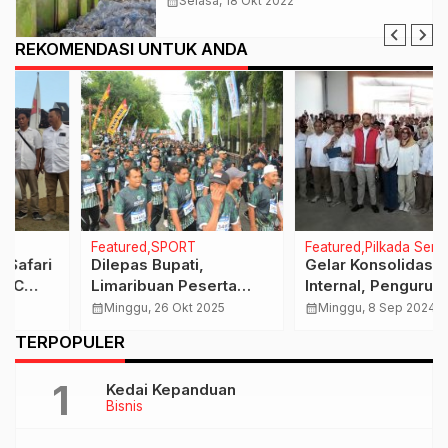
calendar_month
Selasa, 18 Okt 2022
REKOMENDASI UNTUK ANDA
Featured
SPORT
Featured
Pilkada Serentak
Dilepas Bupati,
Gelar Konsolidasi
Limaribuan Peserta
Internal, Pengurus
Meriahkan Kodim Klaten
Partai Gerindra Klaten
calendar_month
Minggu, 26 Okt 2025
calendar_month
Minggu, 8 Sep 2024
Run 2025
Berkomitmen
TERPOPULER
Menangkan Hamenang-
Benny di Pilkada
Kedai Kepanduan
Bisnis