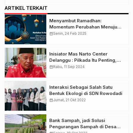
ARTIKEL TERKAIT
Menyambut Ramadhan:
Momentum Perubahan Menuju
Kehidupan Islami
calendar_month
Senin, 24 Feb 2025
Inisiator Mas Narto Center
Delanggu : Pilkada Itu Penting,
Menentukan Masa Depan Klaten 5
calendar_month
Rabu, 11 Sep 2024
Tahun Kedepan
Interaksi Sebagai Salah Satu
Bentuk Ekologi di SDN Rowodadi
calendar_month
Jumat, 21 Okt 2022
Bank Sampah, jadi Solusi
Pengurangan Sampah di Desa
Trirejo