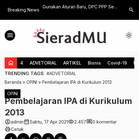
 : Penerapan One
Gunakan Aturan Baru, DPC PPP Se-
PPDI Klat
search
Breaking News
uh Pada Kepadatan
Solo Raya Akan Gelar Muscab
Ke Yoga 
Gabungan di Surakarta
Visi Ini
menu
light_mode
home
4
ADVETORIAL
ARTIKEL
Bisnis
Covid-19
Fe
TRENDING TAGS
#ADVETORIAL
Beranda
»
OPINI
»
Pembelajaran IPA di Kurikulum 2013
OPINI
Pembelajaran IPA di Kurikulum
2013
account_circle
calendar_month
visibility
comment
admin
Sabtu, 17 Apr 2021
2.457
0 komentar
print
Cetak