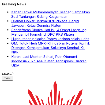
Breaking News
Kabar Tanwir Muhammadiyah, Menag Sampaikan
Soal Tantangan Bidang Keagamaan
Dilamar Golkar Berkoalisi di PIlkada, Begini
Jawaban Ketua Gerindra Klaten
Pendaftaran Dibuka Hari Ini , 4 Orang Langsung
Mengambil Formulir di DPC PKB Klaten
Huipputason pelaajan Robyn kasinon salaisuudet
GM. Totok Hedi MPR-RI Ingatkan Potensi Konflik
Ditengah Kemajemukan, Solusinya Kembali Ke
NKRI
Keren, Jadi Menteri Sehari, Putri Otonomi
Indonesia 2024 Asal Klaten Terinspirasi Giatkan
UKM
search
menu