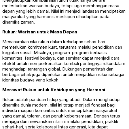
Menghidupkan kembali nilai
rukun
tidak hanya berarti
melestarikan warisan budaya, tetapi juga membangun masa
depan yang lebih damai. Nilai ini menjadi landasan menciptakan
masyarakat yang harmonis meskipun dihadapkan pada
dinamika zaman
.
Rukun:
Warisan untuk Masa Depan
Menanamkan nilai rukun dalam kehidupan sehari-hari
memerlukan komitmen kuat, terutama melalui pendidikan dan
kegiatan sosial. Misalnya, program-program berbasis
komunitas, festival budaya, dan seminar dapat menjadi cara
efektif untuk memperkenalkan kembali pentingnya
rukun
dalam
menghadapi tantangan global. Dukungan pemerintah dan
berbagai pihak juga diperlukan untuk menjadikan
rukun
sebagai
identitas budaya yang kokoh.
Merawat
Rukun
untuk Kehidupan yang Harmoni
Rukun
adalah panduan hidup yang abadi. Dalam menghadapi
dinamika dunia modern, nilai ini tetap menjadi fondasi bagi
individu maupun komunitas untuk menciptakan masyarakat
yang damai, toleran, dan penuh kebersamaan. Dengan terus
menjaga dan mewariskan nilai ini melalui pendidikan, praktik
sehari-hari, serta kolaborasi lintas generasi, kita dapat