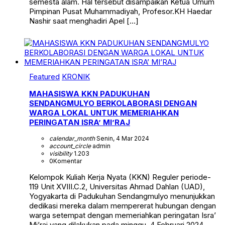
semesta alam. Hal tersebut disampaikan Ketua Umum
Pimpinan Pusat Muhammadiyah, Profesor.KH Haedar
Nashir saat menghadiri Apel […]
Featured
KRONIK
MAHASISWA KKN PADUKUHAN
SENDANGMULYO BERKOLABORASI DENGAN
WARGA LOKAL UNTUK MEMERIAHKAN
PERINGATAN ISRA’ MI’RAJ
calendar_month
Senin, 4 Mar 2024
account_circle
admin
visibility
1.203
0
Komentar
Kelompok Kuliah Kerja Nyata (KKN) Reguler periode-
119 Unit XVIII.C.2, Universitas Ahmad Dahlan (UAD),
Yogyakarta di Padukuhan Sendangmulyo menunjukkan
dedikasi mereka dalam mempererat hubungan dengan
warga setempat dengan memeriahkan peringatan Isra’
Mi’raj yang dilakukan pada minggu, 4 Februari 2024.