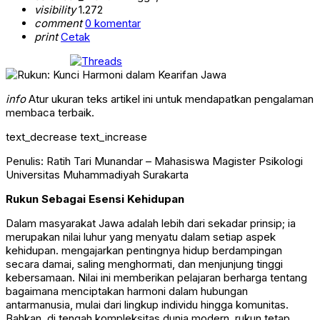
visibility
1.272
comment
0 komentar
print
Cetak
info
Atur ukuran teks artikel ini untuk mendapatkan pengalaman
membaca terbaik.
text_decrease
text_increase
Penulis: Ratih Tari Munandar – Mahasiswa Magister Psikologi
Universitas Muhammadiyah Surakarta
Rukun
Seba
gai Esensi Kehidupan
D
alam masyarakat Jawa
adalah lebih dari sekadar prinsip; ia
merupakan nilai luhur yang menyatu dalam setiap aspek
kehidupan.
mengajarkan pentingnya hidup berdampingan
secara damai, saling menghormati, dan menjunjung tinggi
kebersamaan. Nilai ini memberikan pelajaran berharga tentang
bagaimana menciptakan harmoni dalam hubungan
antarmanusia, mulai dari lingkup individu hingga komunitas.
Bahkan, di tengah kompleksitas dunia modern, rukun tetap