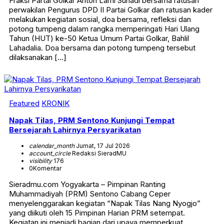
Fraksi Partai Golkar Anton Lami Suhadi bersama ratusan
perwakilan Pengurus DPD II Partai Golkar dan ratusan kader
melakukan kegiatan sosial, doa bersama, refleksi dan
potong tumpeng dalam rangka memperingati Hari Ulang
Tahun (HUT) ke-50 Ketua Umum Partai Golkar, Bahlil
Lahadalia. Doa bersama dan potong tumpeng tersebut
dilaksanakan […]
Featured
KRONIK
Napak Tilas, PRM Sentono Kunjungi Tempat
Bersejarah Lahirnya Persyarikatan
calendar_month
Jumat, 17 Jul 2026
account_circle
Redaksi SieradMU
visibility
176
0
Komentar
Sieradmu.com Yogyakarta – Pimpinan Ranting
Muhammadiyah (PRM) Sentono Cabang Ceper
menyelenggarakan kegiatan “Napak Tilas Nang Nyogjo”
yang diikuti oleh 15 Pimpinan Harian PRM setempat.
Kegiatan ini menjadi bagian dari upaya memperkuat