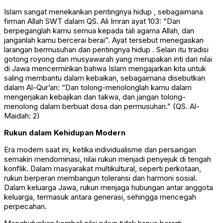
Islam sangat menekankan pentingnya hidup
, sebagaimana
firman Allah SWT dalam QS. Ali Imran ayat 103:
“Dan
berpeganglah kamu semua kepada tali agama Allah, dan
janganlah kamu bercerai berai”
. Ayat tersebut menegaskan
larangan bermusuhan dan pentingnya hidup
. Selain itu tradisi
gotong royong
dan
musyawarah
yang merupakan inti dari nilai
di Jawa mencerminkan bahwa Islam mengajarkan kita untuk
saling membantu dalam kebaikan, sebagaimana disebutkan
dalam Al-Qur’an:
“Dan tolong-
menolonglah kamu dalam
mengerjakan kebajikan dan takwa, dan jangan tolong-
menolong dalam berbuat dosa dan permusuhan.” (QS. Al-
Maidah: 2)
Rukun
dalam Kehidupan Modern
Era modern saat ini,
ketika individualisme dan persaingan
semakin mendominasi, nilai
rukun
menjadi penyejuk di tengah
konflik. Dalam masyarakat multikultural, seperti perkotaan,
rukun
berperan membangun toleransi dan harmoni sosial.
Dalam keluarga Jawa,
rukun
menjaga hubungan antar
anggota
keluarga, termasuk antara generasi, sehingga mencegah
perpecahan.